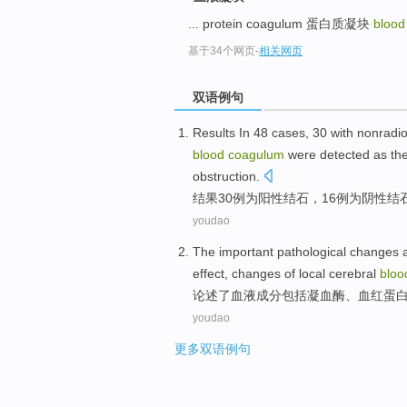
... protein coagulum 蛋白质凝块
bloo
基于34个网页
-
相关网页
双语例句
Results
In 48
cases
,
30
with nonradi
blood
coagulum
were detected as th
obstruction
.
结果
30
例为
阳性
结石
，
16
例
为
阴性
结
youdao
The important pathological changes 
effect
,
changes
of
local cerebral
bloo
论述了
血液
成分
包括
凝血酶、血红蛋
youdao
更多双语例句