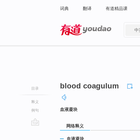
词典
翻译
有道精品课
中
有道 - 网易旗下搜索
blood coagulum
目录
释义
血液凝块
例句
网络释义
go
top
血液凝块