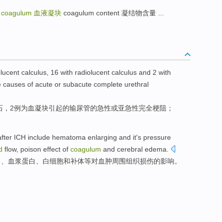
d coagulum
血液凝块
coagulum content 凝结物含量 ...
olucent
calculus
,
16
with
radiolucent
calculus
and 2 with
e
causes
of
acute
or
subacute
complete
urethral
石，
2
例为
血
凝块
引起
的
输尿管的
急性
或
亚急性
完全
梗阻；
after
ICH
include
hematoma
enlarging and it's pressure
d
flow, poison effect of
coagulum
and
cerebral edema.
白、
血浆
蛋白、
白细胞
和
补体
等对
血肿
周围组织
损伤的
影响
。