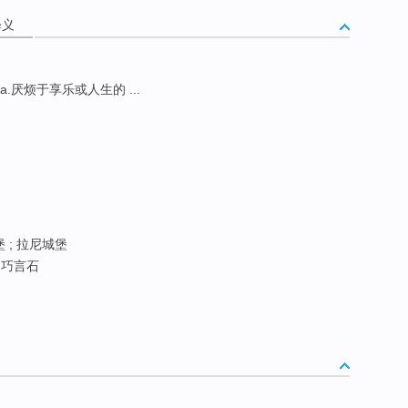
释义
e a.厌烦于享乐或人生的 ...
 ; 拉尼城堡
吻巧言石