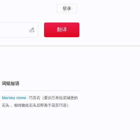
登录
词组短语
blarney stone
巧言石（爱尔兰布拉尼城堡的
石头， 相传吻此石头后即善于花言巧语）