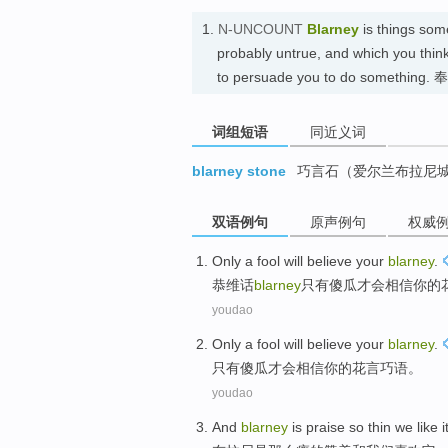
1.
N-UNCOUNT
Blarney
is things som
probably untrue, and which you think
to persuade you to do somethi
词组短语
同近义词
blarney stone
巧言石（爱尔兰布拉尼城
双语例句
原声例句
权威
Only
a
fool
will
believe
your
blarney
.
恭维话
blarney
只有
傻瓜
才
会
相信
你
的
youdao
Only
a fool
will
believe
your
blarney
.
只有
傻瓜
才
会
相信
你
的花言巧语
。
youdao
And
blarney
is
praise
so
thin
we
like
i