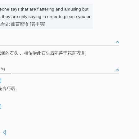
eone says that are flattering and amusing but
 they are only saying in order to please you or
ng. 奉承话; 甜言蜜语
[表不满]
堡的石头， 相传吻此石头后即善于花言巧语）
例句
花言巧语。
t
.