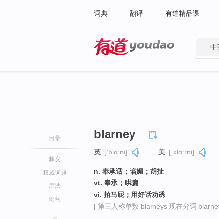
词典
翻译
有道精品课
中
有道 - 网易旗下搜索
blarney
目录
英
[ˈblɑːni]
美
[ˈblɑːrni]
释义
n. 奉承话；谄媚；胡扯
权威词典
vt. 奉承；哄骗
用法
vi. 拍马屁；用好话劝诱
例句
[ 第三人称单数 blarneys 现在分词 blarneyi