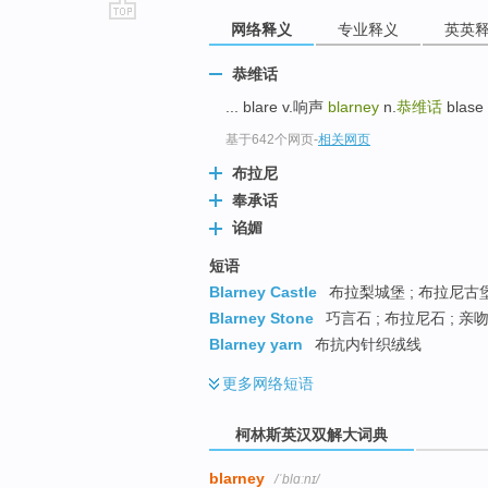
网络释义
专业释义
英英
go
top
恭维话
... blare v.响声
blarney
n.
恭维话
blas
基于642个网页
-
相关网页
布拉尼
奉承话
谄媚
短语
Blarney Castle
布拉梨城堡 ; 布拉尼古堡
Blarney Stone
巧言石 ; 布拉尼石 ; 亲
Blarney yarn
布抗内针织绒线
更多
网络短语
柯林斯英汉双解大词典
blarney
/ˈblɑːnɪ/