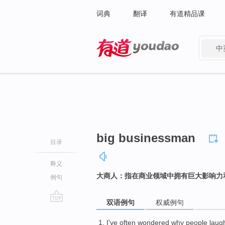
词典
翻译
有道精品课
中
有道 - 网易旗下搜索
big businessman
目录
释义
大商人：指在商业领域中拥有巨大影响力
例句
双语例句
权威例句
go
top
I
've often
wondered
why
people
laug