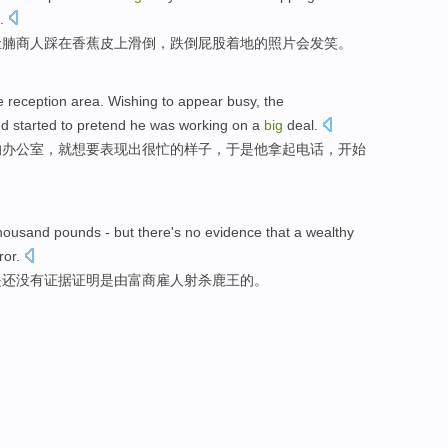
.
肚
腩
商人
踩在
香蕉
皮
上滑
倒，跌倒屁股着地
的
照片
会
发笑
。
e
reception area.
Wishing to
appear
busy
, the
nd
started to
pretend he
was working
on a
big
deal
.
的办公室，就
想
要
表现出
很忙
的
样子
，于是
他
拿
起
电话
，
开始
thousand
pounds
-
but
there
's no
evidence
that
a wealthy
ror
.
是
还
没有
证据
证明是
由
富商
雇人
射杀鹿王的。