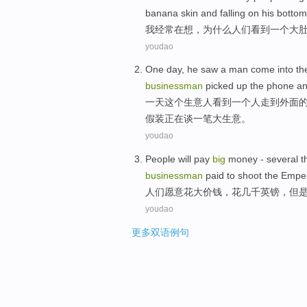
banana
skin and
falling
on his
bottom
我
经常
在想
，
为什么
人们
看到
一个
大
youdao
One
day
,
he
saw
a
man
come
into
th
businessman
picked
up the
phone
a
一
天
这个
生意人
看到
一
个
人
走
到
外面
假装
正在
谈一笔
大
生意。
youdao
People
will
pay
big
money
-
several 
businessman
paid to
shoot
the
Empe
人们
愿意
花
大
价钱
，花
几千
英镑
，
但
youdao
更多双语例句