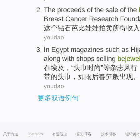
The
proceeds
of the
sale
of
the
Breast Cancer
Research
Found
这个
钻石
芭比娃娃
拍卖
所得
收入
youdao
In
Egypt
magazines
such as
Hij
along
with
shops
selling
bejewe
在
埃及
，“
头巾
时尚
”
等
杂志
风行
带的
头巾
，如雨后春笋般出现。
youdao
更多双语例句
关于有道
Investors
有道智选
官方博客
技术博客
诚聘英