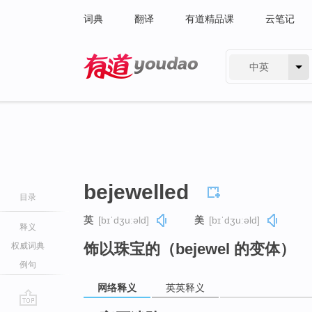
词典
翻译
有道精品课
云笔记
中英
有道 - 网易旗下搜索
bejewelled
目录
英
[bɪˈdʒuːəld]
美
[bɪˈdʒuːəld]
释义
饰以珠宝的（bejewel 的变体）
权威词典
例句
网络释义
英英释义