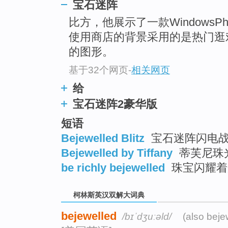
go
宝石迷阵
top
比方，他展示了一款WindowsP
使用商店的背景采用的是热门
的图形。
基于32个网页
-
相关网页
给
宝石迷阵2豪华版
短语
Bejewelled Blitz
宝石迷阵闪电战 
Bejewelled by Tiffany
蒂芙尼珠光
be richly bejewelled
珠宝闪耀着
柯林斯英汉双解大词典
bejewelled
/bɪˈdʒuːəld/
(also beje