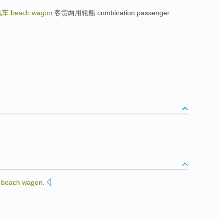
汽车
beach wagon
客货两用轮船 combination passenger
s
beach
wagon
.