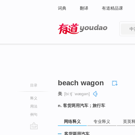
词典
翻译
有道精品课
中
有道 - 网易旗下搜索
beach wagon
目录
美
[biːtʃ ˈwæɡən]
释义
n. 客货两用汽车；旅行车
用法
例句
网络释义
专业释义
英英
go
客货两用汽车