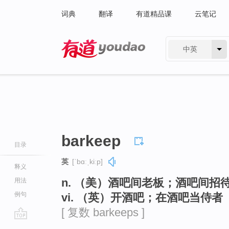
词典
翻译
有道精品课
云笔记
中英
有道 - 网易旗下搜索
barkeep
目录
英
[ˈbɑːˌkiːp]
释义
n. （美）酒吧间老板；酒吧间招
用法
例句
vi. （英）开酒吧；在酒吧当侍者
[ 复数 barkeeps ]
go