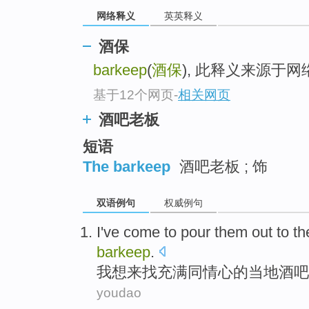
top
网络释义
英英释义
酒保
barkeep
(
酒保
), 此释义来源于
基于12个网页
-
相关网页
酒吧老板
短语
The barkeep
酒吧老板 ; 饰
双语例句
权威例句
I
've
come
to pour them out to t
barkeep
.
我
想来找
充满
同情心
的
当地
酒吧
youdao