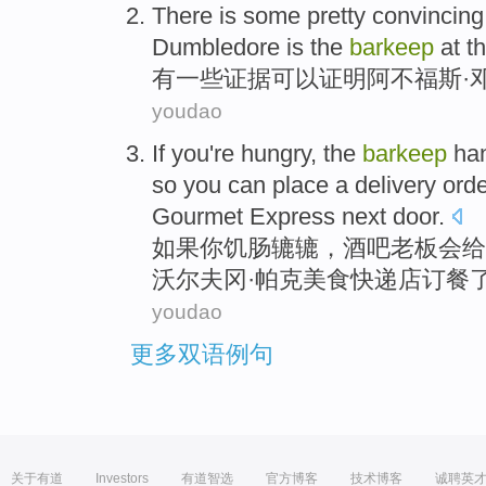
There is
some
pretty convincin
Dumbledore
is
the
barkeep
at t
有
一些
证据可以
证明
阿不福斯
·
youdao
If
you
're
hungry
,
the
barkeep
ha
so
you
can place a delivery ord
Gourmet
Express
next
door
.
如果
你
饥肠
辘辘
，酒吧
老板
会
给
沃尔夫冈·
帕克
美食
快递
店订餐
youdao
更多双语例句
关于有道
Investors
有道智选
官方博客
技术博客
诚聘英