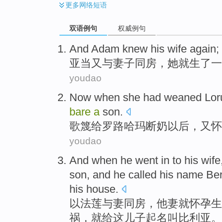
更多
网络短语
双语例句
权威例句
And
Adam
knew
his wife
again
;
亚当
又
与
妻子
同房
，
她
就生了
一
youdao
Now when she had
weaned
Lo
bare
a
son
.
歌
篾
给罗路哈玛
断奶
以后，又
怀
youdao
And
when
he
went in to
his wife
son
, and he called his
name
Ber
his
house
.
以法莲
与
妻
同房，
他
妻就
怀孕
生
祸
，就给
这
儿子
起名叫
比利亚
。