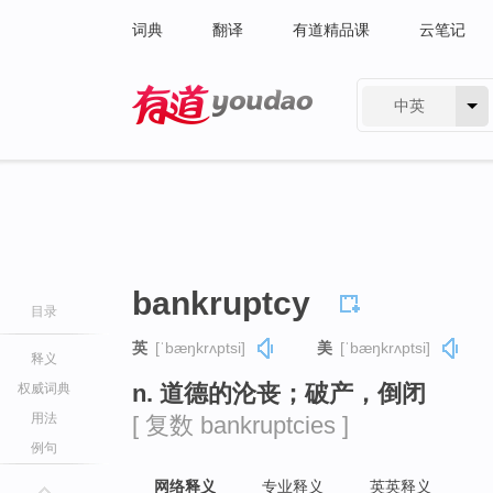
词典
翻译
有道精品课
云笔记
中英
有道 - 网易旗下搜索
bankruptcy
目录
英
[ˈbæŋkrʌptsi]
美
[ˈbæŋkrʌptsi]
释义
n. 道德的沦丧；破产，倒闭
权威词典
用法
[ 复数 bankruptcies ]
例句
网络释义
专业释义
英英释义