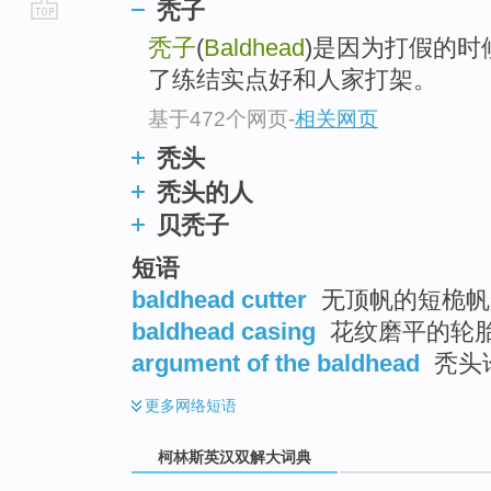
秃子
go
秃子
(
Baldhead
)是因为打假的
top
了练结实点好和人家打架。
基于472个网页
-
相关网页
秃头
秃头的人
贝秃子
短语
baldhead cutter
无顶帆的短桅帆船
baldhead casing
花纹磨平的轮
argument of the baldhead
秃头
更多
网络短语
柯林斯英汉双解大词典