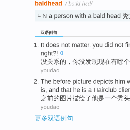
baldhead
/ˈbɔːldˌhɛd/
N
a person with a bald hea
1.
双语例句
It does not matter
,
you
did
not
f
right?!
没关系
的，
你
没
发现
现在
有哪个
youdao
The
before
picture
depicts
him
w
is, and that
he
is
a
Hairclub
clie
之前
的
图片
描绘了
他
是
一
个
秃头
youdao
更多双语例句