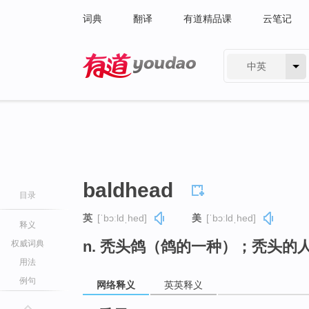
词典
翻译
有道精品课
云笔记
中英
有道 - 网易旗下搜索
baldhead
目录
英
[ˈbɔːldˌhed]
美
[ˈbɔːldˌhed]
释义
n. 秃头鸽（鸽的一种）；秃头的
权威词典
用法
例句
网络释义
英英释义