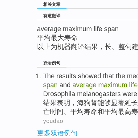
相关文章
top
有道翻译
average maximum life span
平均最大寿命
以上为机器翻译结果，长、整句
双语例句
The results
showed that
the me
span
and
average
maximum
lif
Drosophila
melanogasters
wer
结果
表明
，
海狗
肾能够显著延长
亡
时间
、
平均
寿命
和平均
最高
寿
youdao
更多双语例句