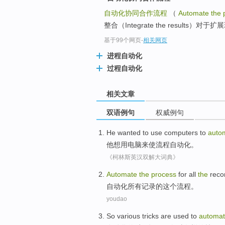
自动化协同合作流程
（
Automate the 
整合（Integrate the results）对
基于99个网页
-
相关网页
进程自动化
过程自动化
相关文章
双语例句
权威例句
He
wanted to
use
computers
to
auto
他
想
用
电脑
来使
流程自动化。
《柯林斯英汉双解大词典》
Automate
the
process
for
all
the
reco
自动化
所有
记录
的这个
流程
。
youdao
So various
tricks
are
used to
automa