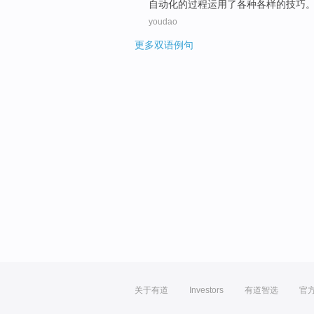
自动化
的
过程
运用
了
各种
各样的
技巧
youdao
更多双语例句
关于有道
Investors
有道智选
官