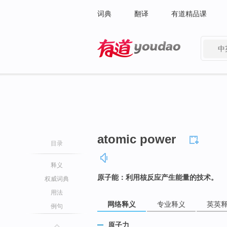
词典
翻译
有道精品课
中
有道 - 网易旗下搜索
atomic power
目录
释义
原子能：利用核反应产生能量的技术。
权威词典
用法
网络释义
专业释义
英英
例句
原子力