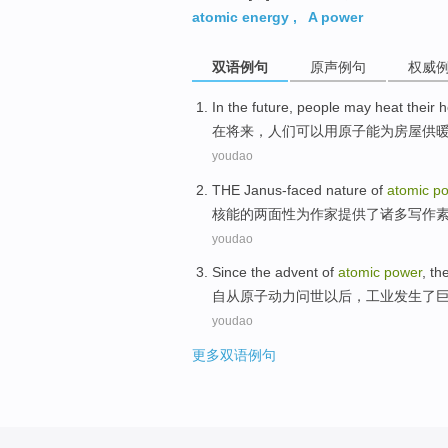
atomic energy
,
A power
双语例句
原声例句
权威
In
the future
,
people
may
heat their
在
将来
，
人们
可以
用
原子能为房屋
供
youdao
THE
Janus-faced
nature
of
atomic
p
核能
的
两面性
为作家提供了
诸多
写作
youdao
Since
the
advent
of
atomic
power
,
th
自从
原子
动力
问世
以后，
工业
发生
了
youdao
更多双语例句