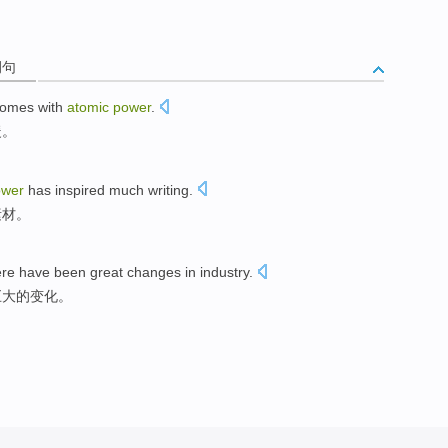
例句
 homes
with
atomic
power
.
暖
。
ower
has inspired
much
writing
.
素材
。
ere have
been
great
changes
in
industry
.
巨大的
变化
。