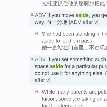
拉托亚抓住他的胳膊肘把他
ADV
If you move
aside
, you g
3.
way. 向一旁地
[ADV after v]
She had been standing in t
例：
aside to let them pass.
她一直站在门道里，不过现
ADV
If you set something such
4.
space
aside
for a particular pu
do not use it for anything e
after v]
While many parents are putt
例：
tuition, some are taking on 
for their teenagers.