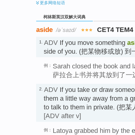
更多
网络短语
柯林斯英汉双解大词典
aside
CET4 TEM4
/əˈsaɪd/
ADV
If you move something
as
1.
side of you. (把某物移或放)
Sarah closed the book and la
例：
萨拉合上书并将其放到了一
ADV
If you take or draw some
2.
them a little way away from a g
to talk to them in privat
[ADV after v]
Latoya grabbed him by the e
例：