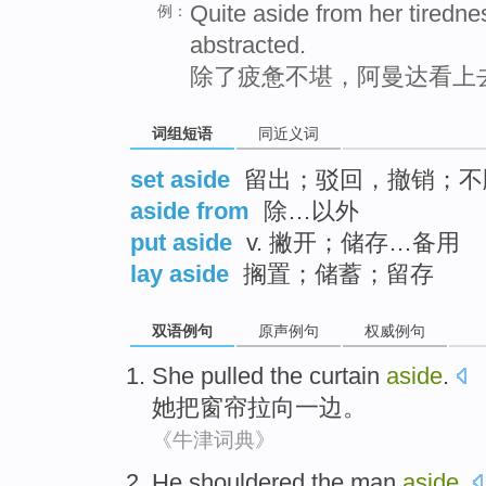
Quite aside from her tired
例：
abstracted.
除了疲惫不堪，阿曼达看上
词组短语
同近义词
set aside
留出；驳回，撤销；不
aside from
除…以外
put aside
v. 撇开；储存…备用
lay aside
搁置；储蓄；留存
双语例句
原声例句
权威例句
She
pulled the
curtain
aside
.
她
把
窗帘拉向
一边
。
《牛津词典》
He
shouldered
the
man
aside
.