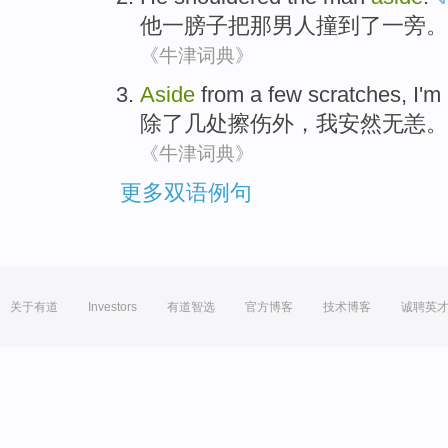
他
一
膀子
把
那
男人
撞
到了一旁
。
《牛津词典》
Aside
from
a few
scratches
,
I'm
除了
几
处
擦伤
外，
我
安然无恙。
《牛津词典》
更多双语例句
关于有道
Investors
有道智选
官方博客
技术博客
诚聘英