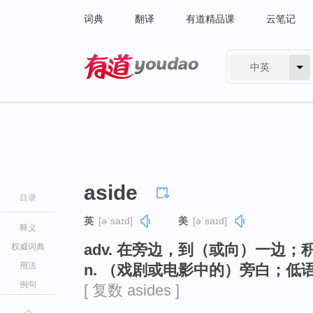
词典
翻译
有道精品课
云笔记
中英
有道 - 网易旗下搜索
aside
目录
英
[əˈsaɪd]
美
[əˈsaɪd]
释义
adv. 在旁边，到（或向）一边
权威词典
用法
n. （戏剧或电影中的）旁白；
例句
[ 复数 asides ]