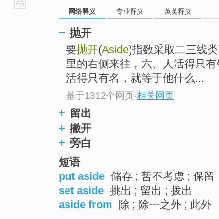
网络释义
专业释义
英英释义
go
top
抛开
要
抛开
(
Aside
)指数采取二三线类
里的右侧来往，六、人活得只有
活得只有名，就等于他什么...
基于1312个网页
-
相关网页
留出
撇开
旁白
短语
put aside
储存 ; 暂不考虑 ; 保留
set aside
挑出 ; 留出 ; 拨出
aside from
除 ; 除┄之外 ; 此外