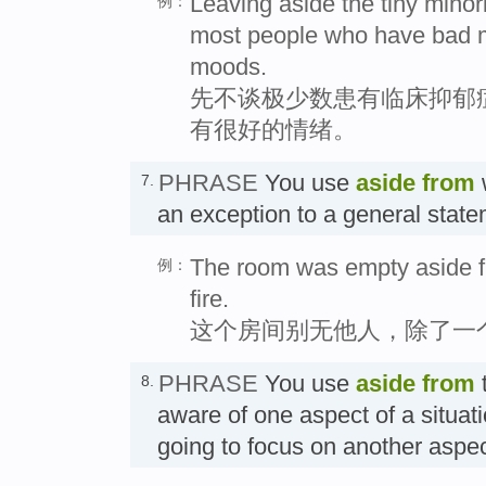
Leaving aside the tiny minor
例：
most people who have bad 
moods.
先不谈极少数患有临床抑郁
有很好的情绪。
PHRASE
You use
aside from
7.
an exception to a general s
The room was empty aside f
例：
fire.
这个房间别无他人，除了一
PHRASE
You use
aside from
t
8.
aware of one aspect of a situati
going to focus on another a