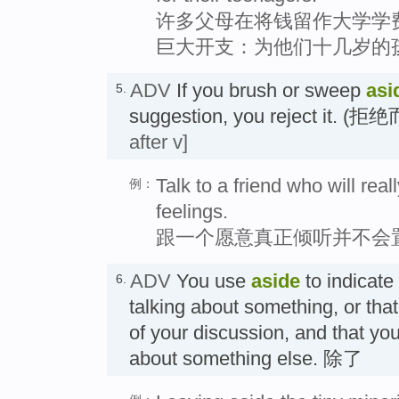
许多父母在将钱留作大学学
巨大开支：为他们十几岁的
ADV
If you brush or sweep
asi
5.
suggestion, you reject it.
after v]
Talk to a friend who will rea
例：
feelings.
跟一个愿意真正倾听并不会
ADV
You use
aside
to indicate
6.
talking about something, or that
of your discussion, and that you
about something else. 除了