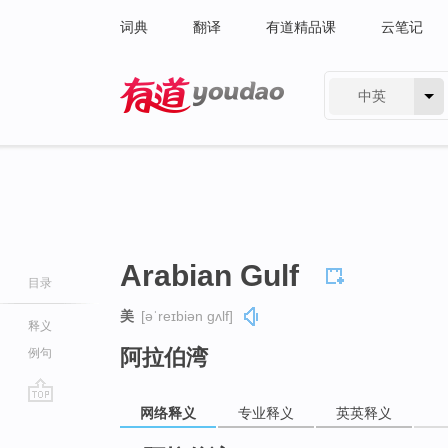
词典
翻译
有道精品课
云笔记
中英
有道 - 网易旗下搜索
Arabian Gulf
目录
美
[əˈreɪbiən ɡʌlf]
释义
阿拉伯湾
例句
网络释义
专业释义
英英释义
go
top