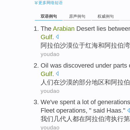
更多
网络短语
双语例句
原声例句
权威例句
T
he
Arabian
Desert lies betwee
Gulf
.
阿
拉伯沙漠位于红海和阿拉伯湾
youdao
O
il was discovered under parts 
Gulf
.
人
们在沙漠的部分地区和阿拉伯
youdao
We
've spent a lot
of generation
Fleet
operations
, "
said
Haas
."
我们
几
代
人都
在
阿拉伯
湾
执行
第
youdao