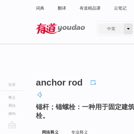
词典
翻译
有道精品课
云笔记
中英
有道 - 网易旗下搜索
anchor rod
目录
释义
锚杆；锚螺栓：一种用于固定建
用法
例句
栓。
go
网络释义
专业释义