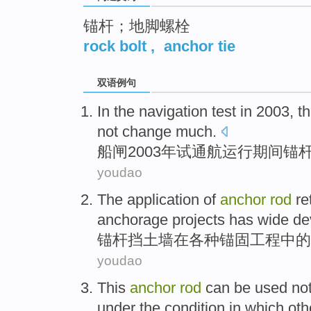
锚杆；地脚螺栓
rock bolt
,
anchor tie
双语例句
In the
navigation
test
in 2003, t
not
change
much
.
船闸
2003年
试
通航
运行
期间锚
youdao
The application of
anchor
rod
re
anchorage
projects
has
wide
de
锚杆
挡
土墙
在
各种
锚固
工程
中的
youdao
This
anchor
rod
can be
used
no
under
the
condition
in
which
oth