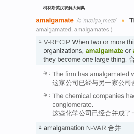
柯林斯英汉双解大词典
amalgamate
T
/əˈmælɡəˌmeɪt/
amalgamated, amalgamates )
V-RECIP
When two or more thin
1.
organizations,
amalgamate
or
they become one large thing.
The firm has amalgamated w
例：
这家公司已经与另一家公司
The chemical companies had
例：
conglomerate.
这些化学公司已经合并成了
amalgamation
N-VAR
合并
2.