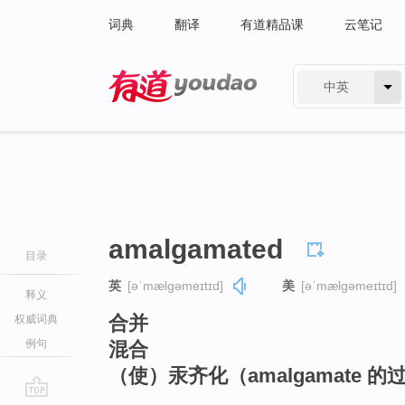
词典
翻译
有道精品课
云笔记
中英
有道 - 网易旗下搜索
amalgamated
目录
英
[əˈmælɡəmeɪtɪd]
美
[əˈmælɡəmeɪtɪd]
释义
合并
权威词典
例句
混合
（使）汞齐化（amalgamate 