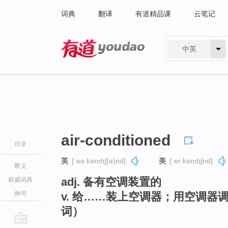
词典
翻译
有道精品课
云笔记
中英
有道 - 网易旗下搜索
air-conditioned
目录
英
[ˈeə kəndɪʃ(ə)nd]
美
[ˈer kəndɪʃnd]
释义
adj. 备有空调装置的
权威词典
例句
v. 给……装上空调器；用空调器调节（a
词）