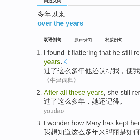
同近义词
多年以来
over the years
双语例句
原声例句
权威例句
I found
it flattering
that
he
still
r
years
.
过
了这么多年
他
还
认得
我
，使我
《牛津词典》
After
all
these
years
,
she
still
re
过了
这么
多年，
她
还
记得。
youdao
I
wonder
how
Mary
has
kept
her
我
想知道
这么
多年来
玛丽
是
如何