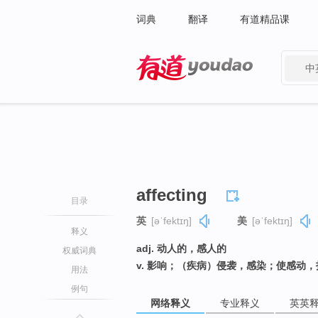
词典
翻译
有道精品课
中
有道 - 网易旗下搜索
affecting
目录
英
[əˈfektɪŋ]
美
[əˈfektɪŋ]
释义
adj. 动人的，感人的
权威词典
v. 影响；（疾病）侵袭，感染；使感动，
用法
例句
网络释义
专业释义
英英