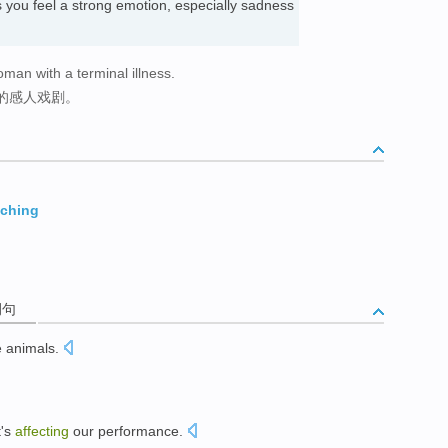
s you feel a strong emotion, especially sadness
man with a terminal illness.
的感人戏剧。
uching
例句
e
animals
.
。
t
's
affecting
our
performance
.