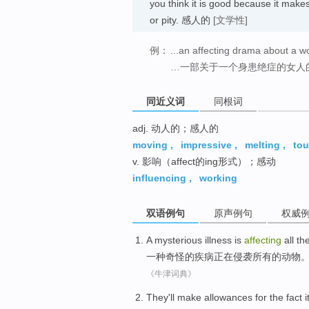
you think it is good because it make
or pity. 感人的
[文学性]
例：
...an affecting drama about a wo
…一部关于一个身患绝症的女人
同近义词
同根词
adj. 动人的；感人的
moving
,
impressive
,
melting
,
to
v. 影响（affect的ing形式）；感动
influencing
,
working
双语例句
原声例句
权威
A
mysterious
illness
is
affecting
all
th
一种
奇怪
的
疾病
正在
侵袭
所有
的
动物
《牛津词典》
They
'll
make
allowances
for
the
fact i