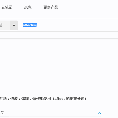
云笔记
惠惠
更多产品
英
打动；假装；炫耀，做作地使用（affect 的现在分词）
释义