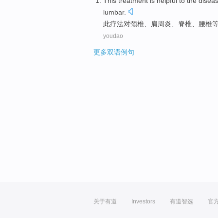
This
treatment is helpful
to the
disea
lumbar
.
此
疗法
对
颈椎
、
肩周炎
、脊椎、腰椎
youdao
更多双语例句
关于有道
Investors
有道智选
官