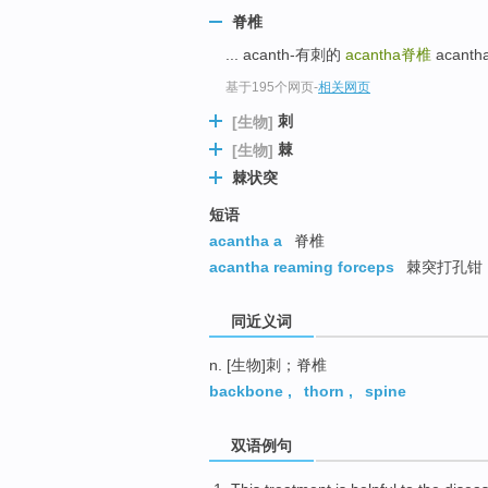
top
脊椎
... acanth-有刺的
acantha
脊椎
acanth
基于195个网页
-
相关网页
刺
[生物]
棘
[生物]
棘状突
短语
acantha a
脊椎
acantha reaming forceps
棘突打孔钳
同近义词
n. [生物]刺；脊椎
backbone
,
thorn
,
spine
双语例句