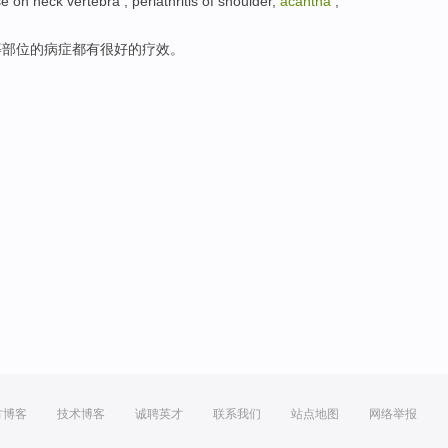
se
on
neck vertebra
,
periathritis
of shoulder,
acantha
,
等部位的
病症
都有很好的疗效。
方博客
技术博客
诚聘英才
联系我们
站点地图
网络举报