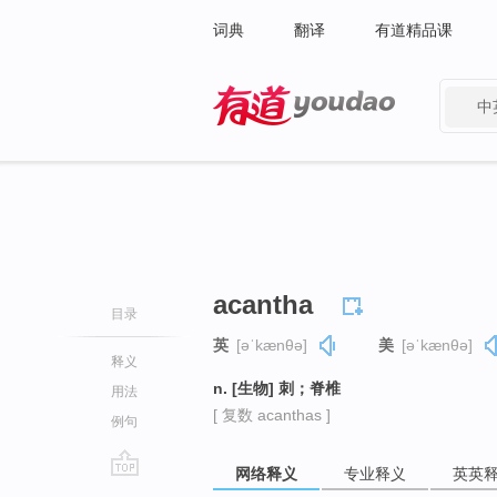
词典
翻译
有道精品课
中
有道 - 网易旗下搜索
acantha
目录
英
[əˈkænθə]
美
[əˈkænθə]
释义
n. [生物] 刺；脊椎
用法
[ 复数 acanthas ]
例句
网络释义
专业释义
英英
go