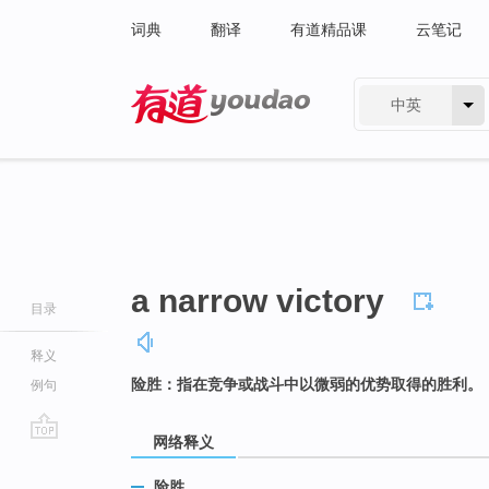
词典
翻译
有道精品课
云笔记
中英
有道 - 网易旗下搜索
a narrow victory
目录
释义
险胜：指在竞争或战斗中以微弱的优势取得的胜利。
例句
网络释义
go
top
险胜