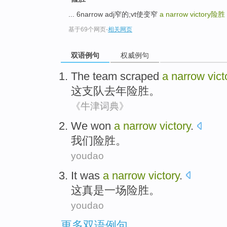
... 6narrow adj窄的;vt使变窄
a narrow victory
险胜
基于69个网页
-
相关网页
双语例句
权威例句
The
team scraped
a
narrow
vict
这
支队
去年险胜。
《牛津词典》
We
won
a
narrow
victory
.
我们
险胜
。
youdao
It
was
a
narrow
victory
.
这
真是
一
场
险胜
。
youdao
更多双语例句