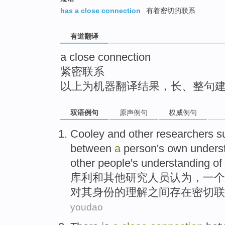
top
has a close connection
有着密切的联系
有道翻译
a close connection
紧密联系
以上为机器翻译结果，长、整句
双语例句
原声例句
权威例句
Cooley
and
other
researchers
s
between
a
person
's own
unders
other
people's understanding of
库
利
和
其他
研究人员
认为
，
一个
对
其
身份的理解
之间
存在
密切
联
youdao