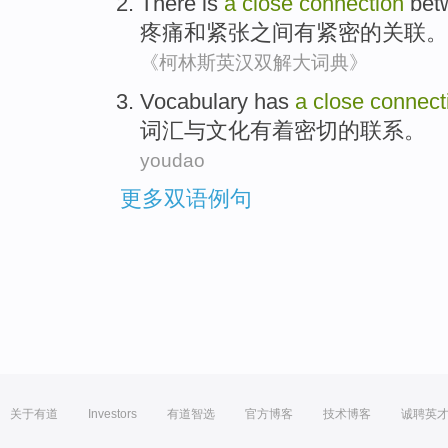
There is
a
close
connection
bet
疼痛
和
紧张
之间
有
紧密
的
关联
。
《柯林斯英汉双解大词典》
Vocabulary
has
a
close
connect
词汇
与
文化
有着
密切
的
联系
。
youdao
更多双语例句
关于有道
Investors
有道智选
官方博客
技术博客
诚聘英