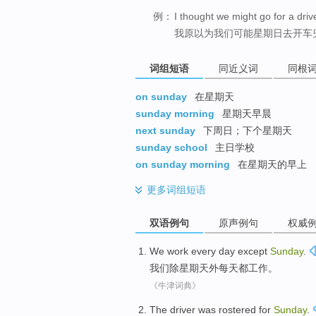
例：
I thought we might go for a dri
我原以为我们可能星期日去开车
词组短语
同近义词
同根
on sunday
在星期天
sunday morning
星期天早晨
next sunday
下周日；下个星期天
sunday school
主日学校
on sunday morning
在星期天的早上
更多
词组短语
双语例句
原声例句
权威
We
work
every day
except
Sunday
.
我们
除
星期天外
每天
都
工作
。
《牛津词典》
The
driver
was rostered
for
Sunday
.