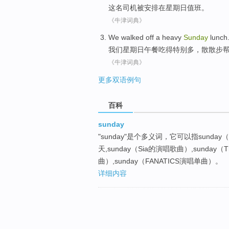
这
名司机
被
安排在星期日值班。
《牛津词典》
We
walked off a heavy
Sunday
lunch
我们
星期日
午餐
吃得特别多，
散散步
《牛津词典》
更多双语例句
百科
sunday
"sunday"是个多义词，它可以指sunday
天,sunday（Sia的演唱歌曲）,sunday（
曲）,sunday（FANATICS演唱单曲）。
详细内容