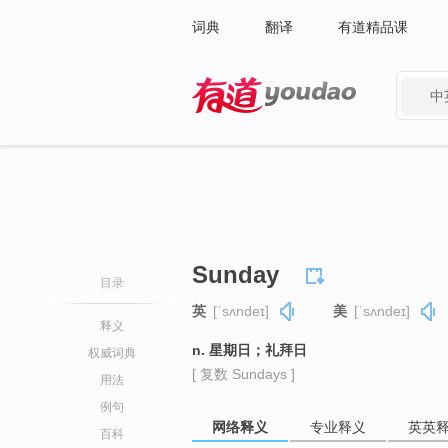
词典
翻译
有道精品课
中
有道 - 网易旗下搜索
Sunday
目录
英
[ˈsʌndeɪ]
美
[ˈsʌndeɪ]
释义
n. 星期日；礼拜日
权威词典
[ 复数 Sundays ]
用法
例句
网络释义
专业释义
英英
百科