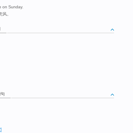
ve on Sunday.
兜风。
词
例句