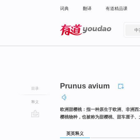
词典
翻译
有道精品课
中
有道 - 网易旗下搜索
Prunus avium
目录
释义
欧洲甜樱桃：指一种原生于欧洲、非洲西
樱桃物种，也被称为甜樱桃、甜车厘子、
go
top
英英释义