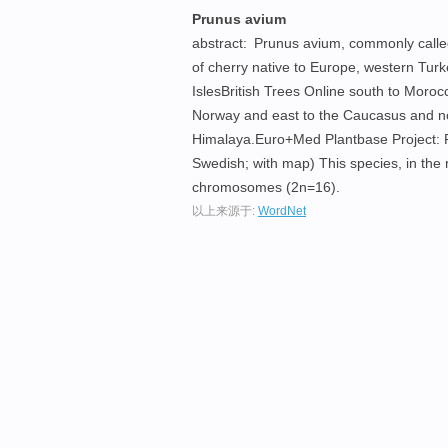
Prunus avium
abstract:
Prunus avium, commonly called 
of cherry native to Europe, western Turke
IslesBritish Trees Online south to Moroc
Norway and east to the Caucasus and nort
Himalaya.Euro+Med Plantbase Project: P
Swedish; with map) This species, in the 
chromosomes (2n=16).
以上来源于:
WordNet