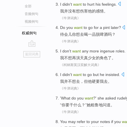
I
didn't
want
to
hurt
his
feelings
.
全部
我
并
没有
想
伤害
他
的
感情
。
音频例句
《牛津词典》
视频例句
Do
you
want
to
go
for
a pint
later?
权威例句
待会儿
你
想
去
喝
一
品脱啤酒吗？
《牛津词典》
go
I
don't
want
any more ingenue
roles
.
返回词典
top
我
不想
再
演天真少女的角色了。
《柯林斯英汉双解大词典》
I
didn't
want
to
go
but
he
insisted
.
我
并
不想
去
，
但
他
硬要我
去。
《牛津词典》
'What do
you
want
?'
she
asked
rudel
“
你
要
干什么？”
她
粗鲁地
问道
。
《牛津词典》
You may
refer to
your notes
if
you
wa