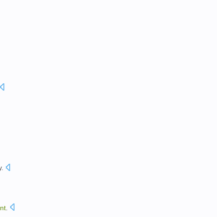
y
.
nt
.