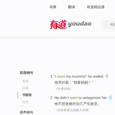
词典
翻译
有道精品课
中
有道 - 网易旗下搜索
双语例句
'
I
want
my mummy
!'
he
wailed
.
全部
他
哭叫着
：“
我
要
妈妈
！”
口语
《牛津词典》
书面语
He
didn't
want
to
antagonize
her
.
论文
他
不想
使
她
对自己产生
敌意
。
《柯林斯英汉双解大词典》
原声例句