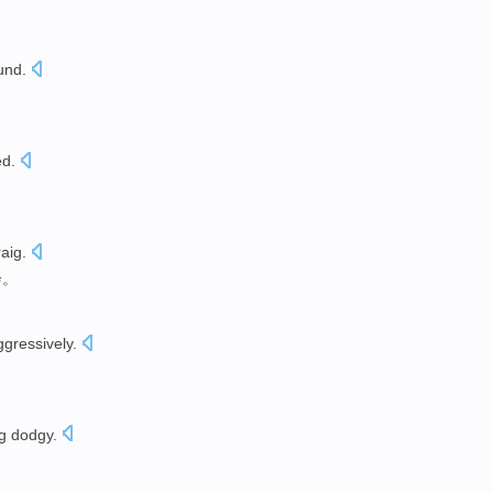
und.
ed
.
aig
.
会
。
gressively
.
g
dodgy
.