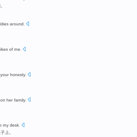
间
。
ddies
around
.
likes
of
me
.
your
honesty
.
on her
family
.
。
p
my
desk
.
桌子上。