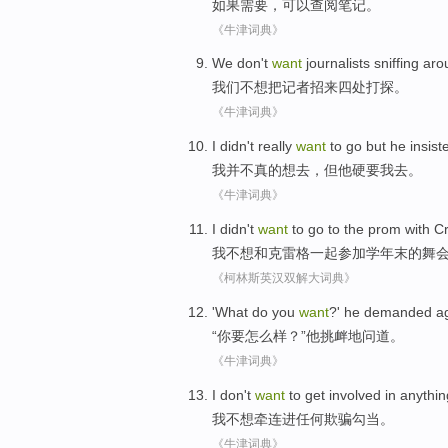
如果
需要
，
可以
查阅
笔记
。
《牛津词典》
We
don't
want
journalists
sniffing
aro
我们
不想
把
记者
招来
四处打探。
《牛津词典》
I
didn't
really
want
to
go
but
he
insist
我
并不
真的
想
去
，
但
他
硬要我
去。
《牛津词典》
I
didn't
want
to
go
to the
prom
with
Cr
我
不想
和
克雷
格
一起
参加学年末的
舞
《柯林斯英汉双解大词典》
'What do
you
want
?'
he
demanded ag
“
你
要
怎么样？”
他
挑衅地
问道
。
《牛津词典》
I
don't
want
to
get involved
in
anythin
我
不想
牵连
进
任何
欺骗勾当。
《牛津词典》