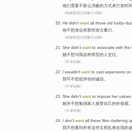
他们
需要
不那么
消极
的
方式
来
打发
时
《柯林斯英汉双解大词典》
He
didn't
want
all
those
old fuddy-du
他
不想
身边
有
那些
老古董
们。
《柯林斯英汉双解大词典》
She
didn't
want
to
associate
with
the
她
不想
与
我
这种类型
的
人交往
。
《牛津词典》
I
wouldn't
want
to
cast
aspersions on
我
可
不想
批评
你
的
诚信
。
《牛津词典》
She
didn't
want
to
impose
her
values
她
并
不想
勉强
家人
接受
自己
的
价值观
《牛津词典》
I
don't
want
all
these
files
cluttering
u
我
不想
看到
所有
这些
文档
乱
堆在
我
的