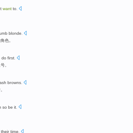
't
want
to
.
。
umb blonde
.
的角色。
o
do
first
.
星号
。
ash browns
.
饼
。
n
so
be it.
。
g their
time
.