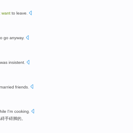
t
want
to
leave
.
to
go
anyway
.
。
 was
insistent
.
married
friends
.
hile
I'm
cooking
.
儿碍手碍脚的。