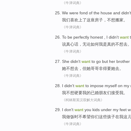
《牛津词典》
We
were
fond
of
the house
and
didn'
我们
喜欢
上了
这座
房子，不想搬家。
《牛津词典》
To be perfectly honest
,
I
didn
't
want
说
真心话
，无论如何
我
是真的
不想
去
《牛津词典》
She
didn't
want
to
go
but
her
brother
她
不想
去
，
但
她
哥哥
非得要她去
。
《牛津词典》
I
didn't
want
to
impose myself on
my
我
不想
硬要
我
的
已婚
朋友们
接受我。
《柯林斯英汉双解大词典》
I
don't
want
you
kids
under
my
feet
w
我
做饭
时
不
希望
你们
这些孩子
在
我
这
《牛津词典》