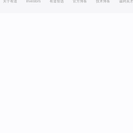
关于有道
Investors
有道智选
官方博客
技术博客
诚聘英