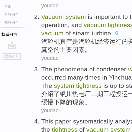
youdao
全部
音频例句
Vacuum
system
is
important
to
视频例句
operation
, and
vacuum
tightnes
vacuum
of
steam
turbine
.
权威例句
汽轮机
真空
是
汽轮机
经济
运行
的
真空
的
主要
因素
。
go
返回词典
youdao
top
The
phenomena
of
condenser
v
occurred
many times
in
Yinchua
The
system
tightness
is up to s
介绍了
银川热电厂
二期工程投运
缓慢
下降
的
现象
。
youdao
This paper
systematically
analy
the
tightness
of
vacuum
system