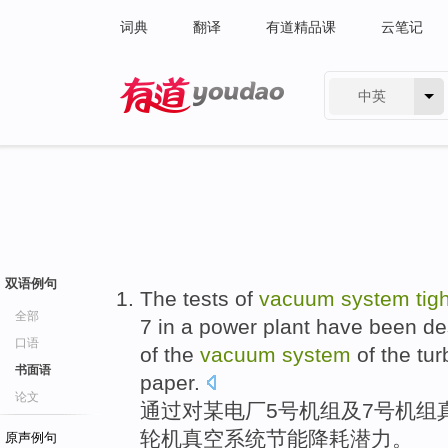
词典
翻译
有道精品课
云笔记
中英
有道 - 网易旗下搜索
双语例句
The
tests
of
vacuum
system
tig
全部
7
in a
power plant
have been de
口语
of the
vacuum
system
of the
tur
书面语
paper.
论文
通过
对
某
电厂
5号
机组
及
7号
机组
轮机
真空系统
节能
降耗
潜力。
原声例句