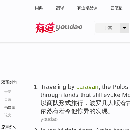
词典
翻译
有道精品课
云笔记
中英
有道 - 网易旗下搜索
双语例句
Traveling
by
caravan
,
the Polos
全部
through lands that
still
evoke Ma
口语
以
商队形式旅行
，
波罗
几人顺着
书面语
依然
有着令他惊异的发现。
论文
youdao
原声例句