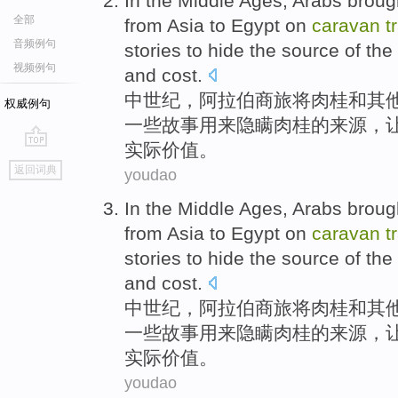
In the Middle Ages
,
Arabs
broug
全部
from
Asia
to
Egypt
on
caravan
t
音频例句
stories
to
hide
the
source
of
the 
视频例句
and
cost
.
中世纪
，
阿拉伯商旅
将
肉桂
和
其
权威例句
一些
故事
用来
隐瞒
肉桂
的
来源
，
实际价值
。
go
返回词典
youdao
top
In the Middle Ages
,
Arabs
broug
from
Asia
to
Egypt
on
caravan
t
stories
to
hide
the
source
of
the 
and
cost
.
中世纪
，
阿拉伯商旅
将
肉桂
和
其
一些
故事
用来
隐瞒
肉桂
的
来源
，
实际价值
。
youdao