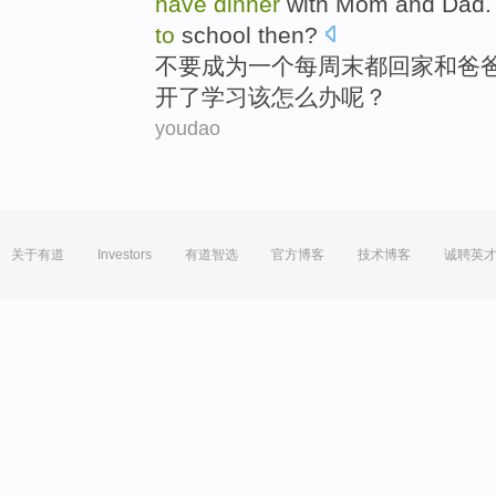
have
dinner
with
Mom
and
Dad
.
to
school
then?
不要
成为
一
个
每
周末
都
回家
和
爸
开
了学习该怎么办呢？
youdao
关于有道
Investors
有道智选
官方博客
技术博客
诚聘英