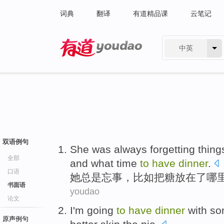
词典
翻译
有道精品课
云笔记
中英
有道 - 网易旗下搜索
双语例句
S
he was always forgetting thing
全部
and what time
to
have
dinner
.
口语
她
总是忘事，比如把糖放在了哪
书面语
youdao
论文
I
'm
going
to
have
dinner
with
so
原声例句