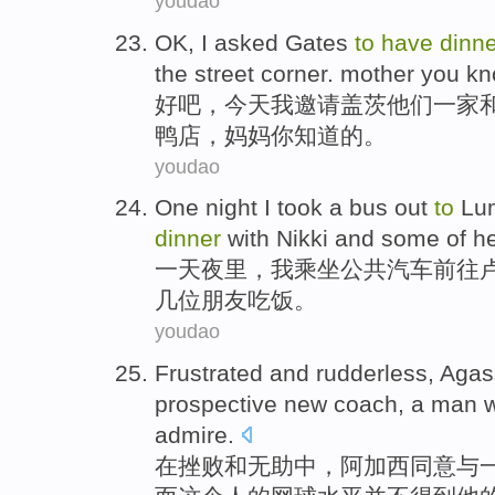
youdao
OK
,
I
asked
Gates
to
have
dinne
the street
corner.
mother
you
kn
好吧
，今天
我
邀请
盖茨
他们一家
鸭店
，
妈妈
你
知道的。
youdao
One
night
I
took a bus
out
to
Lu
dinner
with Nikki
and
some
of
h
一
天夜里
，
我
乘坐
公共汽车
前往
几
位朋友
吃饭
。
youdao
Frustrated
and
rudderless
,
Agas
prospective
new
coach
,
a man
w
admire.
在挫败
和
无助中
，
阿加西
同意
与