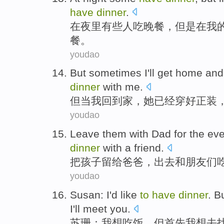
have
dinner
.
在
夜里
有些
人吃
晚餐
，
但是
在
我
餐。
youdao
But
sometimes
I
'll get home
an
dinner
with
me
.
但
当
我
回到
家，
她
已经
穿
好正装
youdao
Leave
them
with
Dad
for the ev
dinner
with
a friend
.
把
孩子
留给
爸爸
，出去
和
朋友们
youdao
Susan
:
I
'd
like
to
have
dinner
.
B
I
'll
meet
you
.
苏珊
：
我
想
吃饭
，
但
首先
我想
去