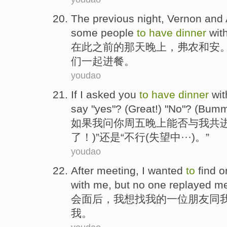
The previous
night
,
Vernon
and
some
people
to
have
dinner
wit
在
此
之前的
那天晚上
，
弗农
和
安
们一起
进餐
。
youdao
If
I
asked
you
to
have
dinner
wit
say "
yes
"? (
Great
!) "
No
"? (
Bumm
如果
我
问
你
周五
晚上
能否
与
我
共
了！)”还是“
不行
(失望中···)。”
youdao
After
meeting
,
I
wanted
to
find
o
with
me
,
but
no
one
replayed
m
会面
后
，
我
想
找
我
的
一
位朋友
同
我。