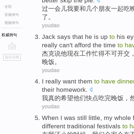
better
skip
the pie
.
全部
过
一会儿
我
要
和
几个
朋友
一起吃
音频例句
了
。
视频例句
youdao
权威例句
Jack
says that
he
is up
to
his
ey
really can
't
afford the
time
to
ha
杰克
说
他
现在
工作
忙得
不可开交
go
返回词典
top
晚饭。
youdao
I
really want them
to
have
dinne
their homework.
我
真的希望他们快点吃完晚饭，
youdao
W
hen I was still little, my whol
different traditional festivals
to
h