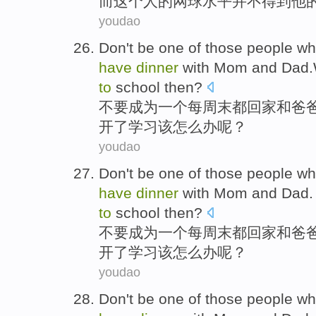
而
这个
人的
网球水平
并不得到他
youdao
Don't
be
one
of
those people w
have
dinner
with
Mom
and
Dad.
to
school
then?
不要
成为
一
个
每
周末
都
回家
和
爸
开
了
学习
该
怎么办呢？
youdao
Don't
be
one
of
those people w
have
dinner
with
Mom
and
Dad
.
to
school
then?
不要
成为
一
个
每
周末
都
回家
和
爸
开
了学习该怎么办呢？
youdao
Don't
be
one
of
those people w