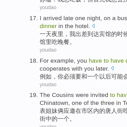
youdao
I
arrived
late
one
night
, on
a bus
dinner
in
the hotel
.
一
天夜里
，
我
出差
到达
宾馆的
时
馆里
吃
晚餐。
youdao
For example
,
you
have
to
have
cooperates
with you
later
.
例如
，
你
必须
要
和
一个
以后
可能
youdao
The Cousins
were
invited
to
ha
Chinatown
,
one
of
the
three
in
T
表
姐妹俩
应邀
在
市区
内的
唐人街
街
中的
一个
。
youdao