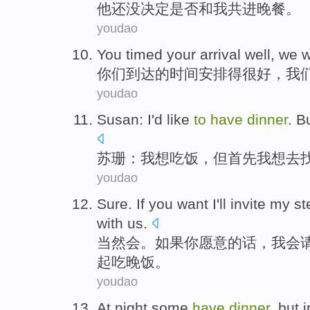
他
还
没
决定
是否
和
我
共
进晚餐。
youdao
You
timed
your
arrival
well
,
we
w
你们
到达
的
时间
安排得
很好
，
我
youdao
Susan
:
I
'd
like
to
have
dinner
.
B
苏珊
：
我
想
吃饭
，
但
首先
我想
去
youdao
Sure
.
If
you
want
I'll
invite
my
st
with
us
.
当然会
。
如果
你
愿意
的话，
我会
起
吃
晚饭。
youdao
At night
some
have
dinner
,
but
i