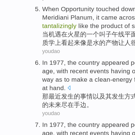
When
Opportunity
touched
dow
Meridiani
Planum
,
it
came acro
tantalizingly
like
the
product
of 
当
机遇
在
火星
的
一个
叫
子午线
平
质学
上
看起来
像是
水
的
产物
让人
youdao
In 1977,
the
country appeared p
age,
with
recent
events
having o
way
as to make a
clean-energy
at
hand.
那
最近
发生
的
事情以及
其
发生
方
的
未来
尽
在手边
。
youdao
In 1977,
the
country appeared p
age,
with
recent
events
having o