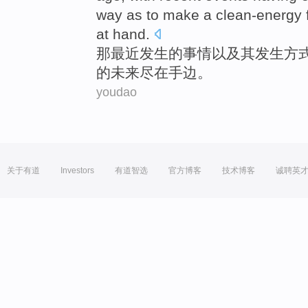
way
as to make a
clean-energy
at
hand.
那
最近
发生
的
事情以及
其
发生
方
的
未来
尽
在手边
。
youdao
关于有道
Investors
有道智选
官方博客
技术博客
诚聘英