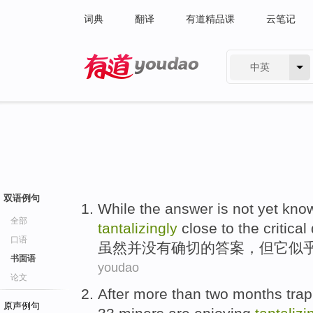
词典
翻译
有道精品课
云笔记
中英
有道 - 网易旗下搜索
双语例句
While
the answer
is not
yet know
全部
tantalizingly
close to
the
critical
口语
虽然
并
没有确切的
答案
，但
它
似
书面语
youdao
论文
After
more than
two
months
trap
原声例句