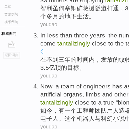
33
miners
are
enjoying
tantalizi
全部
智利圣何塞铜矿
救援
隧道打通，
3
音频例句
个
多
月的地下生活。
视频例句
youdao
权威例句
In
less than
three
years
,
the
nu
come
tantalizingly
close
to the
t
go
返回词典
top
在
不到
三
年
的
时间内，发放
的
蚊
3.5亿顶
的
目标
。
youdao
Now
, a
team
of
engineers
has
a
artificial
organs
,
limbs
and
other
tantalizingly
close to
a
true "
bion
如今
，
有
一
个
工程师
团队
用
人造
电子人。
这个
机器人
与
科幻小说
youdao