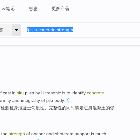
云笔记
惠惠
更多产品
英
f cast
in
situ
piles
by
Ultrasonic
is
to
identify
concrete
ormity
and
integrality
of
pile
body
.
声
检测
桩
身
混凝土
匀质性
、
完整性
的
同时
确定
桩
身混凝土的强
 the
strength
of
anchor
and
shotcrete
support is
much