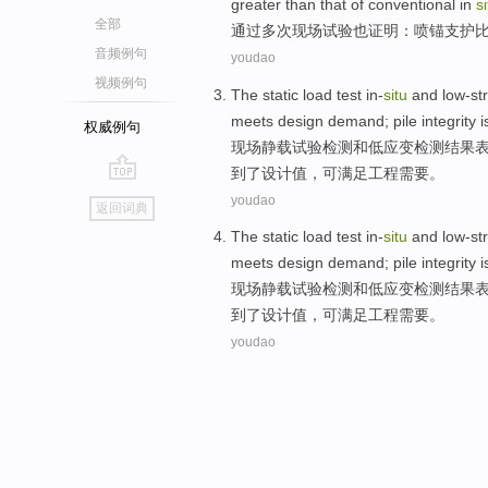
greater
than
that of conventional
in
si
全部
通过多次
现场
试验
也
证明
：
喷
锚
支护
音频例句
youdao
视频例句
The
static
load
test
in-
situ
and
low-st
meets
design
demand
; pile
integrity
i
权威例句
现场
静
载
试验检测
和
低
应变
检测
结果
到
了设计
值
，可满足工程需要。
go
youdao
返回词典
top
The
static
load
test
in-
situ
and
low-st
meets
design
demand
; pile
integrity
i
现场
静
载
试验检测
和
低
应变
检测
结果
到
了设计
值
，可满足工程需要。
youdao