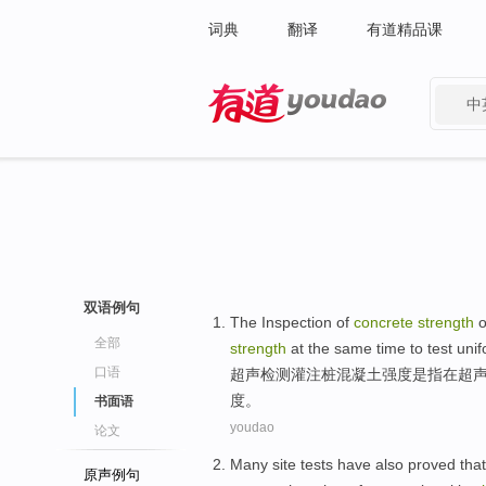
词典
翻译
有道精品课
中
有道 - 网易旗下搜索
双语例句
The
Inspection
of
concrete
strength
o
全部
strength
at the same time
to
test
unif
口语
超声
检测
灌注桩
混凝土
强度
是
指
在
超
度。
书面语
youdao
论文
Many
site
tests
have also
proved
that
原声例句