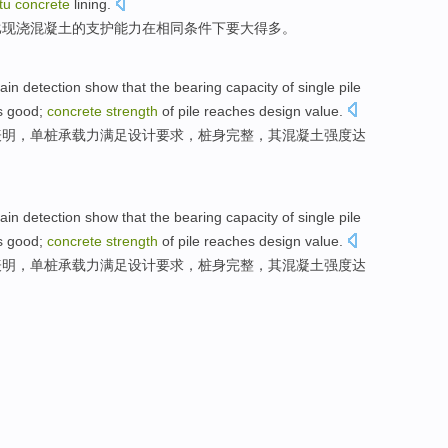
tu
concrete
lining.
比
现
浇
混凝土
的
支护
能力
在
相同条件下
要大
得多
。
rain
detection
show that
the
bearing
capacity of
single
pile
s good;
concrete
strength
of pile
reaches
design
value
.
表明
，
单
桩
承载力
满足
设计
要求
，桩身
完整
，其
混凝土
强度
达
rain
detection
show that
the
bearing
capacity of
single
pile
s good;
concrete
strength
of pile
reaches
design
value
.
表明
，
单
桩
承载力
满足
设计
要求
，桩身
完整
，其
混凝土
强度
达