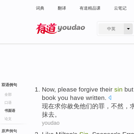
词典
翻译
有道精品课
云笔记
中英
有道 - 网易旗下搜索
双语例句
Now
,
please
forgive
their
sin
bu
全部
book
you
have
written
.
口语
现在
求
你
赦免
他们
的
罪
，
不然
，
书面语
抹去。
论文
youdao
原声例句