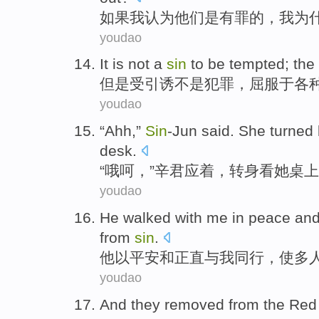
如果
我
认为
他们
是
有罪
的，我
为
youdao
It
is
not a
sin
to be
tempted
; the
但是
受引诱
不是
犯罪
，
屈服
于
各
youdao
“
Ahh
,”
Sin
-Jun
said. She
turned
desk
.
“
哦呵
，”
辛君
应着，
转身
看
她
桌上
youdao
He
walked
with
me
in
peace
an
from
sin
.
他
以
平安
和
正直
与
我
同行
，
使
多
youdao
And they
removed
from
the
Red