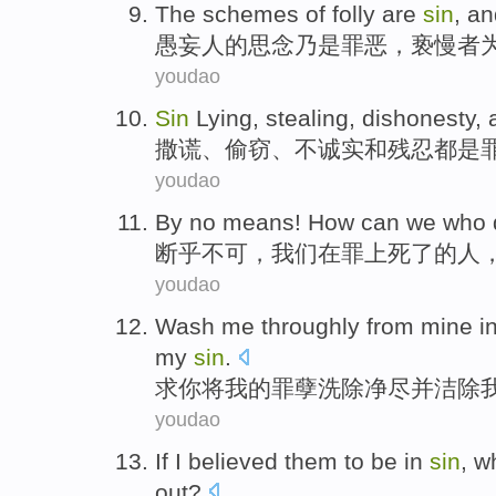
The schemes
of
folly
are
sin
, a
愚妄人
的
思念乃是
罪恶
，
亵慢
者
youdao
Sin
Lying
,
stealing
,
dishonesty
,
撒谎
、
偷窃
、
不诚实
和
残忍
都是
youdao
By
no
means! How can
we
who
断乎不可
，
我们
在
罪
上
死了
的
人
youdao
Wash
me
throughly
from mine
i
my
sin
.
求你将
我
的
罪孽
洗
除
净尽
并
洁除
youdao
If
I
believed
them
to
be
in
sin
,
w
out
?