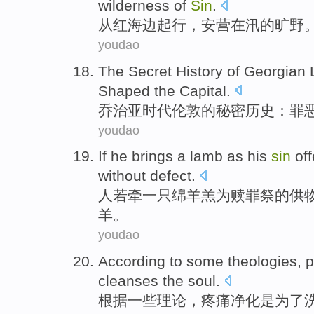
wilderness
of
Sin
.
从
红
海边
起行
，
安营
在
汛
的
旷野
youdao
The
Secret
History
of
Georgian
Shaped
the
Capital
.
乔治亚
时代
伦敦
的
秘密
历史
：
罪
youdao
If
he
brings
a
lamb
as
his
sin
off
without
defect
.
人
若
牵
一
只绵
羊羔
为
赎罪
祭
的供
羊。
youdao
According to
some
theologies,
p
cleanses
the
soul
.
根据
一些
理论，
疼痛
净化
是
为了