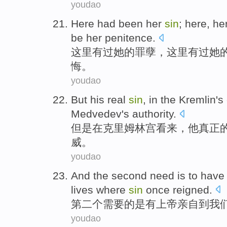
youdao
Here
had
been
her
sin
;
here
,
he
be
her
penitence
.
这里
有
过
她
的罪孽，这里有过她
悔。
youdao
But
his
real
sin
,
in
the Kremlin
's
Medvedev
's
authority
.
但是
在
克里姆林宫
看来，
他
真正
威
。
youdao
And
the second
need
is
to
have
lives
where
sin
once
reigned
.
第二
个
需要
的
是
有
上帝
亲自
到
我
youdao