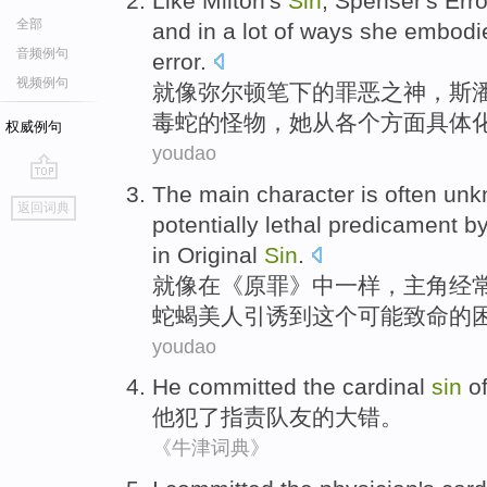
Like
Milton
's
Sin
,
Spenser's Erro
全部
and in a lot of
ways
she
embodi
音频例句
error
.
视频例句
就像
弥尔顿
笔下
的
罪恶
之神，
斯
毒蛇
的怪物，
她
从各个
方面
具体
权威例句
youdao
The main character is
often
unk
go
返回词典
top
potentially
lethal
predicament
b
in
Original
Sin
.
就
像
在
《原罪》中一样，主角
经
蛇蝎美人
引诱
到
这个
可能
致命
的
youdao
He
committed
the
cardinal
sin
o
他
犯
了
指责
队友
的
大错
。
《牛津词典》