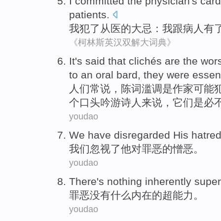
I
committed
the
physician's
card
patients
.
我
犯
了
从医
的大忌：我
跟
病人
有
《柯林斯英汉双解大词典》
It
's said
that clichés
are
the wor
to
an
oral
bard
,
they
were
essent
人们
常
说，陈词滥调
是
作家
可能
个
口头
吟游诗人来说
，
它们
是必
youdao
We
have disregarded
His
hatre
我们
忽视
了
他
对
罪恶
的
憎恶
。
youdao
There's nothing
inherently
super
罪恶
没有
什么
内在
的
超能力
。
youdao