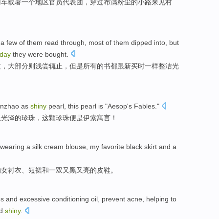
用
车载著
一
个
地区
官员
代表团
，
穿过
布满粉尘
的
小路
来
见
村
-a
few
of
them
read through
,
most
of them
dipped
into,
but
day
they
were
bought
.
过，
大部分
则浅尝辄止
，
但是
所有
的
书
都
跟新
买时
一样
整洁
光
nzhao as
shiny
pearl
,
this
pearl
is "
Aesop
's Fables."
般
光泽的
珍珠
，
这
颗珍珠便是伊索寓言！
wearing a
silk cream
blouse
, my favorite
black
skirt
and
a
的
女衬衣
、
短裙
和
一双
又
黑
又
亮
的
皮鞋
。
es
and
excessive
conditioning
oil
,
prevent
acne
,
helping
to
nd
shiny
.