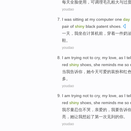
每天
全
脸
使用
，可
调理
毛孔
粗大
与
过
youdao
I
was sitting at my
computer
one
day
pair of
shiny
black
patent shoes
.
一
天
，
我
坐在
计算机
前，
穿着
一
件
奶
鞋
。
youdao
I
am
trying not to cry, my love, as I
tel
red
shiny
shoes
, she
reminds
me
so
当
我
告诉
你
，
她
今天
可爱
的
装扮
和
红
多
。
youdao
I
am
trying
not to
cry
,
my love
, as I
tel
red
shiny
shoes
, she
reminds
me
so
我
尽量忍住
不哭
，
亲爱的
，我
要告诉
亮
，她让
我
想起
了
第一
次见到的你。
youdao