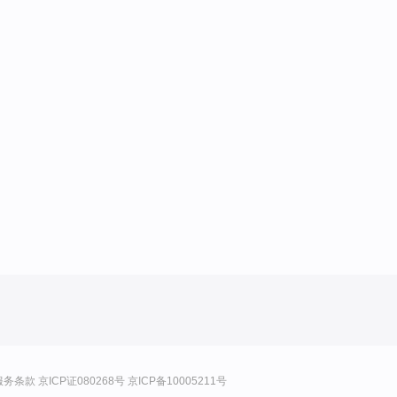
服务条款
京ICP证080268号
京ICP备10005211号