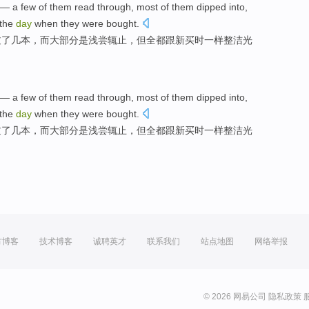
—
a few
of them
read
through,
most of
them
dipped
into,
the
day
when they
were
bought
.
过
了
几
本，而
大部分
是
浅尝辄止
，
但
全都
跟新买时
一样
整洁
光
—
a few
of them
read
through,
most of
them
dipped
into,
the
day
when they
were
bought
.
过
了
几
本，而
大部分
是
浅尝辄止
，
但
全都
跟新买时
一样
整洁
光
方博客
技术博客
诚聘英才
联系我们
站点地图
网络举报
© 2026 网易公司
隐私政策