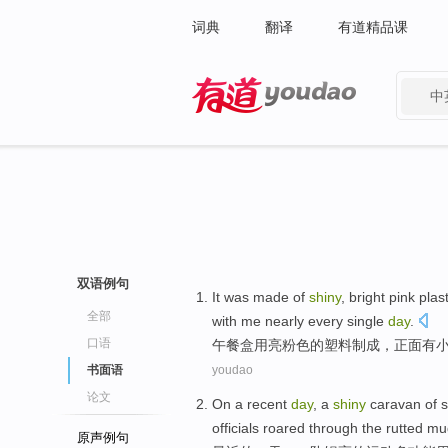
词典
翻译
有道精品课
中
有道 - 网易旗下搜索
双语例句
It was
made
of
shiny
,
bright
pink
plast
全部
with me
nearly
every single
day
.
口语
午餐
盒
用
亮
粉色
的
塑料制成
，
正面
有
书面语
youdao
论文
On
a
recent
day
, a
shiny
caravan
of
s
officials
roared
through the
rutted m
原声例句