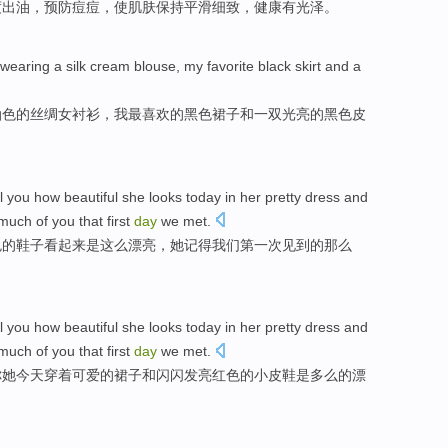
度
出
油
，
预防
痘痘
，
使肌肤
保持
平滑
细致，
健康
有光泽。
wearing
a
silk
cream
blouse
,
my
favorite
black
skirt
and
a
油色
的
丝绸
女衬衫
，我
最喜欢
的
黑色
裙子
和
一双
光亮
的黑色
皮
l
you
how
beautiful
she
looks
today
in
her
pretty
dress
and
much
of
you that
first
day
we
met
.
色
的
鞋子
看起来
是
这么
漂亮
，
她
记得
我们
第一次
见到
的
那么
l
you
how
beautiful
she
looks
today
in
her
pretty
dress
and
 much
of
you that
first
day
we met
.
你
她
今天
穿着
可爱
的
裙子
和
闪闪发亮
红色
的
小皮鞋
是多么
的漂