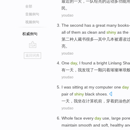
最近
的
一天
，
一队锃亮
的
运动
多功能
全部
民
。
音频例句
youdao
视频例句
The second
has a
great
many
books
all
of
them
as
clean and
shiny
as the
权威例句
第二
种人
藏书
很多
—
其中
几
本被
通读
亮。
go
youdao
返回词典
top
One
day
,
I
found
a
bright Linlang
Sha
有
一
天
，
我
发现
了
一
颗闪着
璀璨
琳琅
youdao
I
was sitting at my
computer
one
day
pair of
shiny
black
shoes
.
一
天
，
我
坐在
计算机
前，
穿着
奶油
色
youdao
Whole
face
every
day
use
,
large por
maintain
smooth
and soft,
healthy
a