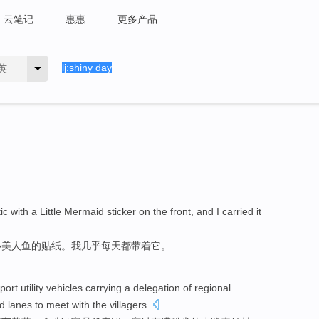
云笔记
惠惠
更多产品
英
ic
with
a
Little
Mermaid
sticker on
the
front
, and
I
carried
it
小
美人鱼
的贴纸
。
我
几乎
每天
都
带
着
它
。
port
utility vehicles
carrying
a
delegation
of
regional
ud
lanes
to
meet
with
the
villagers
.