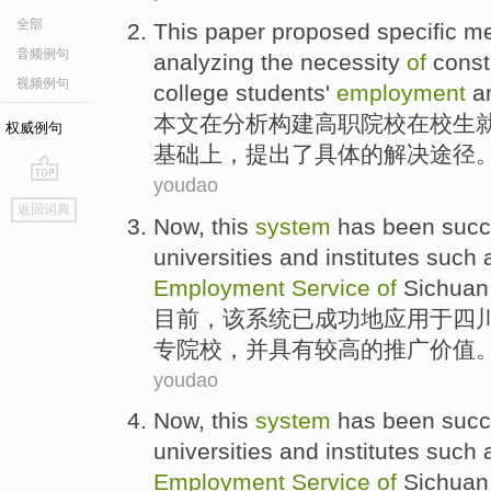
全部
This paper
proposed
specific
me
音频例句
analyzing
the
necessity
of
const
视频例句
college
students'
employment
a
本文
在
分析
构建
高职
院校
在校生
权威例句
基础上
，
提出了
具体的
解决途径
youdao
go
返回词典
top
Now
,
this
system
has been
succ
universities
and
institutes
such 
Employment
Service
of
Sichua
目前
，
该
系统
已
成功地
应用
于
四
专
院校
，
并
具有较高
的
推广价值
youdao
Now
,
this
system
has been
succ
universities
and
institutes
such 
Employment
Service
of
Sichua