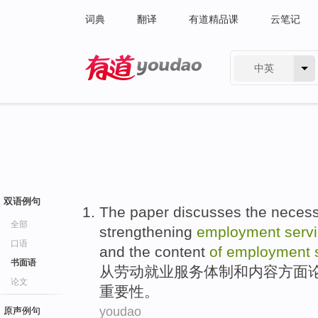
词典
翻译
有道精品课
云笔记
中英
有道 - 网易旗下搜索
双语例句
The paper
discusses the
necess
全部
strengthening
employment
serv
口语
and
the content
of
employment
书面语
从
劳动
就业
服务
体制
和
内容
方面
论文
重要性
。
youdao
原声例句