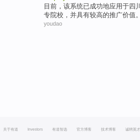
目前
，
该
系统
已
成功地
应用
于
四
专
院校
，
并
具有较高
的
推广价值
youdao
关于有道
Investors
有道智选
官方博客
技术博客
诚聘英