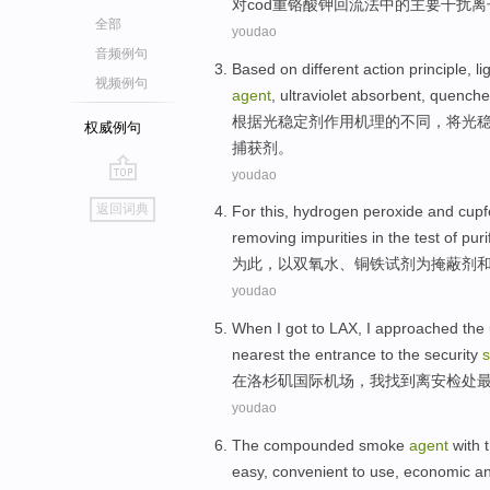
对
cod
重铬酸
钾
回流
法
中的
主要
干扰
离
全部
youdao
音频例句
Based on
different
action
principle
,
li
视频例句
agent
, ultraviolet
absorbent
,
quenche
根据
光
稳定
剂
作用
机理
的
不同
，将光
权威例句
捕获
剂
。
youdao
go
返回词典
For this, hydrogen
peroxide
and cupf
top
removing
impurities
in
the test
of
puri
为此，以
双氧水
、铜铁试剂
为
掩蔽
剂
youdao
When
I
got to
LAX
, I approached the
nearest
the
entrance to the security
s
在
洛杉矶国际机场
，
我找到
离
安检处
youdao
The
compounded
smoke
agent
with
easy
,
convenient to
use
,
economic
a