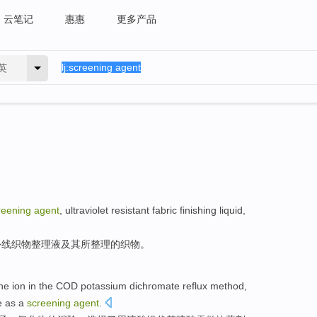
云笔记
惠惠
更多产品
英
reening
agent
,
ultraviolet
resistant
fabric
finishing
liquid
,
外线
织物
整理
液
及其所整理的织物。
ne ion
in the
COD
potassium dichromate
reflux
method
,
e
as a
screening
agent
.