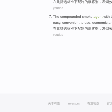
在
此
筛选
标准
下
配制
的
烟雾
剂
，发
烟
youdao
The
compounded
smoke
agent
with
easy
,
convenient to
use
,
economic
a
在
此
筛选
标准
下
配制
的
烟雾
剂
，发
烟
youdao
关于有道
Investors
有道智选
官