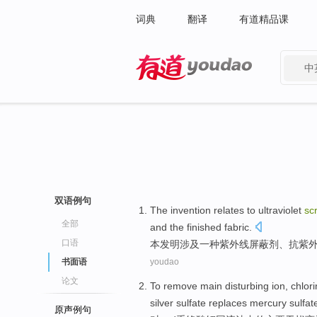
词典
翻译
有道精品课
中
有道 - 网易旗下搜索
双语例句
The invention
relates
to
ultraviolet
sc
全部
and
the finished
fabric
.
口语
本
发明涉及
一种
紫外线
屏蔽剂、抗紫
书面语
youdao
论文
To
remove
main
disturbing
ion
,
chlori
silver
sulfate
replaces
mercury
sulfat
原声例句