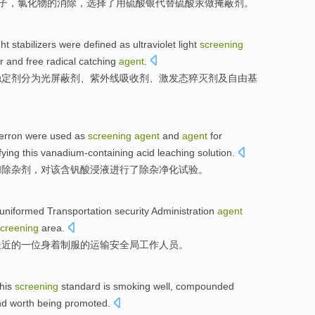
子
，
氯化物
的
消除
，选择了用
硫酸
银
代替
硫酸
汞
做
掩蔽
剂。
ght
stabilizers
were defined as
ultraviolet
light
screening
r
and
free radical
catching
agent
.
稳定剂分为光屏蔽剂、
紫外线
吸收
剂、
激发态猝灭剂
及
自由基
erron were used
as
screening
agent
and
agent
for
fying
this
vanadium-containing
acid
leaching
solution.
和
除
杂
剂，对
该
含
钒
酸
浸液进行了除杂
净化
试验
。
uniformed
Transportation
security
Administration
agent
creening
area.
最近
的
一位身着
制服
的
运输
安全局
工作人员。
this
screening
standard
is
smoking
well
, compounded
nd
worth being
promoted
.