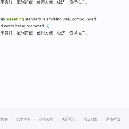
效果
良好
，配制
简便
，
使用
方便
、
经济
，
值得
推广
。
this
screening
standard
is
smoking
well
, compounded
nd
worth being
promoted
.
效果
良好
，配制
简便
，
使用
方便
、
经济
，
值得
推广
。
方博客
技术博客
诚聘英才
联系我们
站点地图
网络举报