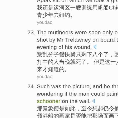
Aptakisic on which we
took
a
gr
我
还是运河区
一
艘
训练
用帆船Chief
青少年
去
纽约
。
youdao
The mutineers were
soon
only
e
shot by
Mr Trelawney
on
board
evening
of
his wound.
叛乱
分子
很快就
只
剩下八个了
，
打中的人当晚
就死了
。 但是这
来才知道的。
youdao
Such
was
the
picture
, and
he
thr
wondering
if
the man
could
pain
schooner
on the
wall
.
那
景象
便是
如此
，至今想起仍令
领港船
的画家
是否
能
把那场面
画