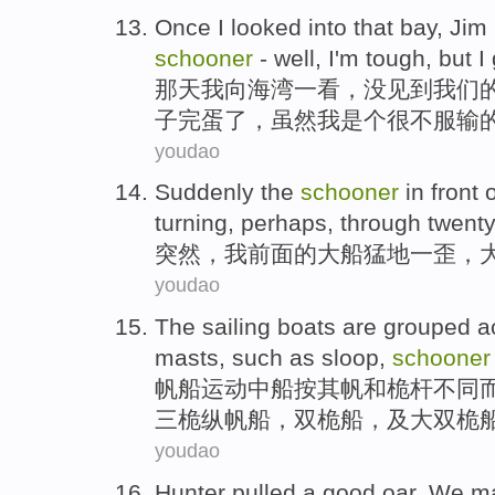
Once
I
looked
into that
bay
,
Jim
schooner
-
well
,
I
'm tough,
but
I
那天
我
向
海湾
一
看
，
没见到
我们
子
完蛋了，
虽然
我
是个
很
不
服输
youdao
Suddenly
the
schooner
in
front
o
turning
, perhaps,
through twent
突然
，
我
前面
的
大船
猛地一歪，
youdao
The sailing boats
are grouped
a
masts
,
such as
sloop
,
schooner
帆船
运动中船
按
其
帆
和
桅杆
不同
三桅纵帆船，双桅船，
及
大双桅
youdao
Hunter
pulled
a
good
oar
. We ma