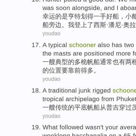
was
soon
alongside
, and
I
aboa
幸运的
是
亨特
划得一手
好
船
，小
船
旁边
。
我
登上
了西斯·潘尼·奥
拉
youdao
A
typical
schooner
also
has
two
the masts are
positioned
more
f
一
艘
典型
的
多
桅
帆船通常
也
有
两
根
的
位置要靠
前得多。
youdao
A
traditional
junk rigged
schoon
tropical
archipelago
from
Phuke
一
艘
传统
的平底
帆船
从
普吉
穿过
youdao
What followed
wasn't
your avera
weeklong
bacchanalia
on
a
65
-