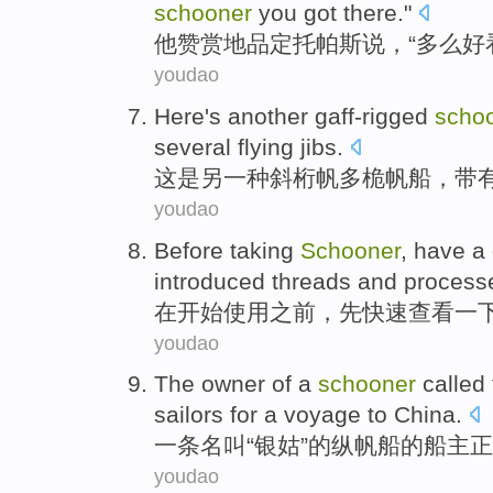
schooner
you got there."
他
赞赏
地品定
托
帕斯说，“多么好
youdao
Here
's
another
gaff-rigged
scho
several flying
jibs
.
这
是
另一
种斜
桁
帆多
桅
帆船
，带
youdao
Before
taking
Schooner
, have a
introduced
threads
and
process
在开始使用
之前
，
先快速
查看
一
youdao
The
owner
of
a
schooner
called
sailors
for a
voyage
to
China
.
一条
名叫
“
银
姑”的纵
帆船
的
船主
正
youdao