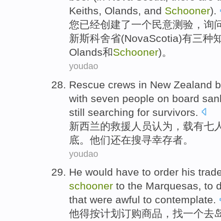
Keiths
, Olands,
and
Schooner
).
您
已经
创建了
一个
民意测验
，
询
新斯科舍省(
Nova
Scotia
)
有
三种
Olands
和
Schooner
)。
youdao
Rescue crews
in
New Zealand
b
with
seven
people
on
board
san
still
searching for
survivors
.
新西兰
的
救援
人员
认为
，载有
七
底
。
他们
还
在
搜寻
幸存者。
youdao
He
would have to order his
trad
schooner
to the Marquesas, to 
that
were
awful
to
contemplate
.
他
得按计划订购商品
，
找
一个
去