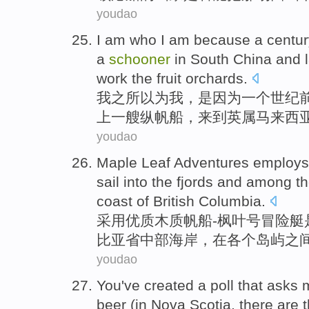
youdao
I
am
who I am
because
a
centur
a
schooner
in
South
China
and
work
the
fruit orchards
.
我
之所以
为我，
是因为
一
个
世纪
上一
艘纵帆船
，
来到
英
属马来西
youdao
Maple Leaf
Adventures
employs
sail
into
the fjords
and
among
t
coast
of British
Columbia
.
采用
优质
木质
帆船
-
枫叶
号
冒险
艇
比亚省
中部
海岸
，在
各个岛屿
之
youdao
You
've
created
a
poll
that
asks
beer
(
in
Nova
Scotia
,
there are