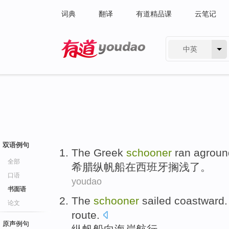
词典
翻译
有道精品课
云笔记
中英
有道 - 网易旗下搜索
双语例句
The Greek
schooner
ran agroun
全部
希腊
纵帆船
在
西班牙
搁浅
了。
口语
youdao
书面语
The
schooner
sailed
coastward
论文
route.
原声例句