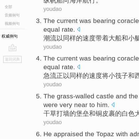
纵
帆船向海岸航行
。
全部
youdao
音频例句
The
current
was bearing coracl
视频例句
equal
rate
.
权威例句
潮流
以同样的速度带着
大船
和
小
youdao
go
The current was bearing
coracle
返回词典
top
equal
rate
.
急流正以
同样
的速度将小
筏子
和
youdao
The grass-walled
castle
and
the
were
very
near
to
him
.
干草
打墙的堡垒
和
铜皮裹
的
白色
youdao
He
appraised
the Topaz
with adm