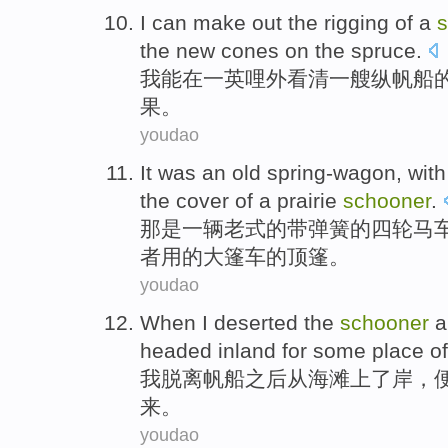
I
can
make
out
the
rigging
of
a
the
new
cones
on
the
spruce
.
我
能
在
一
英
哩
外看清一艘
纵
帆船
果
。
youdao
It
was
an
old spring-wagon
, wit
the cover
of a
prairie
schooner
.
那
是
一
辆
老式
的
带弹簧的四轮马
者用的大篷车的顶篷。
youdao
When
I
deserted the
schooner
a
headed
inland
for
some
place
o
我
脱离
帆船
之后
从
海滩上
了
岸
，
来。
youdao