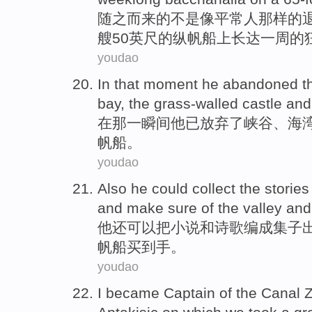
随之而来
的
不是
像平常人那样的
艘50
英尺
的
纵
帆船上长达
一周
的
youdao
In
that
moment
he
abandoned
t
bay
,
the grass-walled
castle
and
在
那
一瞬间
他
已放弃
了
峡谷
、
海
帆船。
youdao
Also
he
could
collect the
stories
and
make sure
of
the
valley
an
他
还
可以
把
小说
和
诗歌
编成集子
帆船买到手。
youdao
I
became
Captain
of
the Canal 