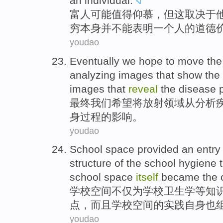
an
individual
.
富人
可能
值得仰慕，
但
这
取决于
穷
本身
并不能
表明
一
个人
的
道德
youdao
Eventually
we
hope to
move
the
analyzing
images
that show the
images that
reveal
the disease
最终
我们
希望
将
放射领域
从
分析
身
过程
的影响。
youdao
School
space
provided
an entry
structure
of the school
hygiene
school space
itself
became the
学校
空间
不仅
为
学校
卫生学等知
点
，
而且
学校空间
的
实践
自身
也
youdao