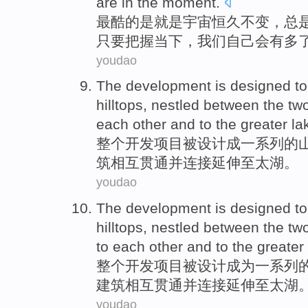
are in the moment.
最酷
的是
就是
宇宙
恒久不变，
总
只要
把握当下，我们自己会
有多
youdao
The
development
is
designed
t
hilltops
,
nestled
between
the
tw
each
other and to
the
greater la
整个
开发
项目
被
设计成
一系列
的
筑
相互
贯通并
连接
延伸至太湖。
youdao
The
development
is
designed
t
hilltops
,
nestled
between
the
tw
to
each other
and to
the
greater
整个
开发
项目
被
设计
成为
一系列
建筑
相互
贯通
并
连接
延伸至太湖
youdao