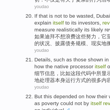
youdao
If
that is
not
to
be wasted
,
Dubai
explain
itself
to
its
investors
,
rev
measure realistically
its
likely
r
如果
迪拜
不想
浪费
这些努力，
它
的
状况、
披露
债务
规模
、现实地
youdao
Details
,
such as
those
shown
in
how the
native
processor
itself
o
细节
信息，
比如
这
段代码
中
所显
地
处理器
本身
运行方式
的
很多
内
youdao
But
this
depended on
how
their
as
poverty
could not
by
itself
re