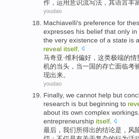
作，运用
意识流
写法，
其
语言
丰
youdao
Machiavelli's
preference
for
the
expresses
his
belief that
only
in
the
very existence
of a state is
a
reveal
itself
.
马奇亚·
维利
偏好
，
这类
极端
的
情
机
的当头，
当
一国
的
存亡
面临
考
现
出来。
youdao
Finally
,
we
cannot help but
conc
research
is
but
beginning to
rev
about
its own
complex
workings
entrepreneurship
itself
.
最后
，
我们
所得
出的
结论
是，
风
切：
不仅
是有
关于
复杂
的
行为活