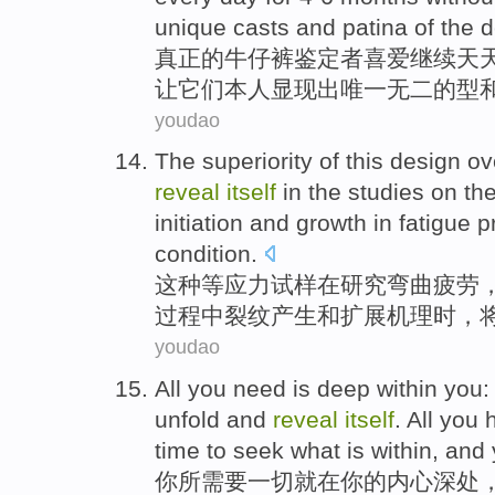
unique
casts
and
patina
of
the
d
真正
的
牛仔裤
鉴定者
喜爱继续
天
让
它们
本人显现出
唯一
无二
的
型
youdao
The
superiority
of
this design
ov
reveal
itself
in
the
studies
on th
initiation
and
growth
in
fatigue
p
condition
.
这种等应力试样
在
研究
弯曲
疲劳
过程
中
裂纹
产生
和
扩展
机理
时，
youdao
All
you
need
is
deep
within
you
unfold
and
reveal
itself
. All you
time
to
seek what is within, and
你
所需要
一切
就
在你的
内心
深处