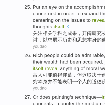
Put an eye on the
accomplishm
concerned
in order to
expand
t
centering on
the
issues
to
revea
thoughts
itself
.
关注相关
学科
之
成果
，开阔
研究
讨，以求
展示
历史
和
思想
本身
的
youdao
Rich people
could
be admirable
their
wealth
had
been
acquired
,
itself
reveal
anything
of
moral
w
富人
可能
值得
仰慕，
但
这
取决于
穷
本身
并
不能
表明
一
个人
的
道德
youdao
Or does
painting
's
technique
—
i
conceals
—counter
the
medium
'