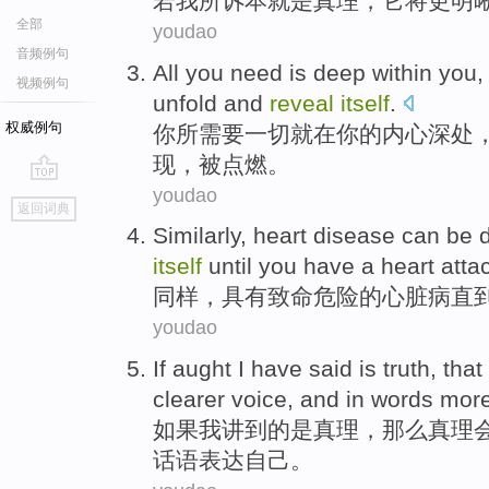
若
我
所诉本
就是
真理
，
它
将
更
明
全部
youdao
音频例句
All
you
need
is
deep
within
you
,
视频例句
unfold and
reveal
itself
.
权威例句
你
所需要
一切
就
在你的内心
深处
现，被点燃。
youdao
go
返回词典
top
Similarly
,
heart
disease can be
itself
until
you have a heart
atta
同样
，具有
致命
危险的
心脏病
直
youdao
If
aught
I
have said
is
truth
,
that
clearer
voice,
and
in
words
mor
如果
我
讲到
的
是
真理
，
那么
真理
话语表达
自己。