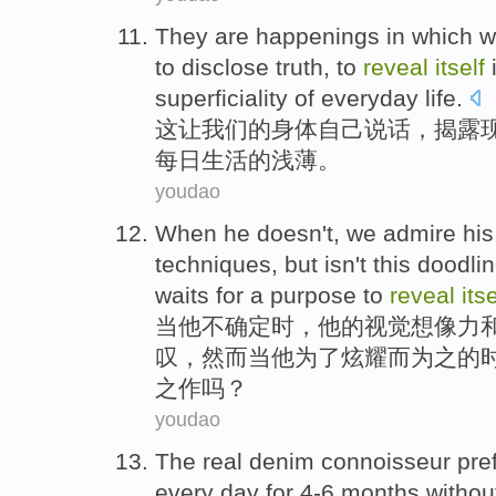
They are happenings in
which
w
to
disclose
truth
, to
reveal
itself
i
superficiality
of
everyday
life
.
这
让
我们
的
身体
自己
说话
，
揭露
每日
生活
的
浅薄
。
youdao
When
he
doesn't,
we admire
his
techniques
,
but
isn't this
doodli
waits
for a purpose to
reveal
itse
当
他
不确定时，
他
的
视觉
想像力
叹，
然而
当
他
为了炫耀
而为之的
之作吗？
youdao
The
real
denim
connoisseur
pre
every
day
for 4-6
months
withou