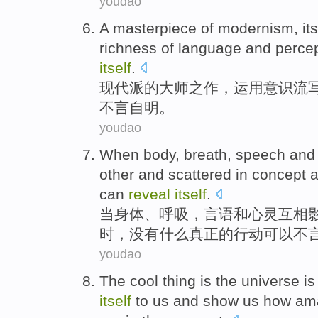
youdao
A
masterpiece
of
modernism
,
its
richness
of
language
and percep
itself
.
现代派
的
大师
之作
，运用
意识流
不言自明。
youdao
When
body
,
breath
,
speech
and
other and
scattered in
concept
a
can
reveal
itself
.
当
身体
、
呼吸
，
言语
和
心灵
互相
时，
没有什么
真正
的
行动
可以
不
youdao
The
cool
thing
is
the universe
i
itself
to
us
and show
us
how
am