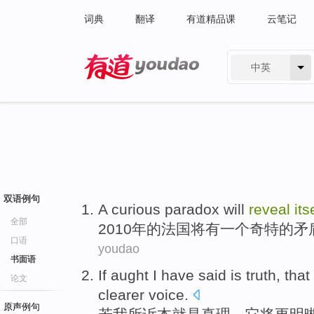
词典
翻译
有道精品课
云笔记
中英
有道 - 网易旗下搜索
双语例句
A
curious
paradox
will
reveal
its
全部
2010
年的
法国
将
有
一个
奇特
的
矛
口语
youdao
书面语
If
aught
I
have said
is
truth
,
that
论文
clearer
voice.
原声例句