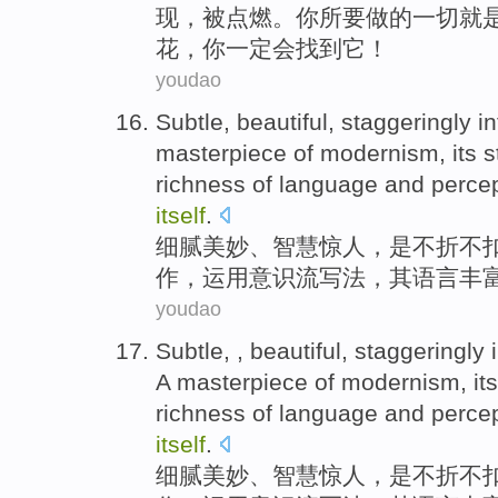
现
，
被
点燃
。你
所要
做
的一切
就
花，你
一定
会
找到
它！
youdao
Subtle
,
beautiful
,
staggeringly
in
masterpiece
of
modernism
,
its
s
richness
of
language
and percep
itself
.
细腻
美妙
、
智慧
惊人
，
是不折不
作，运用
意识流
写法，
其
语言
丰
youdao
Subtle
, ,
beautiful
,
staggeringly
A
masterpiece
of
modernism
,
its
richness
of
language
and percep
itself
.
细腻
美妙
、
智慧
惊人
，
是不折不