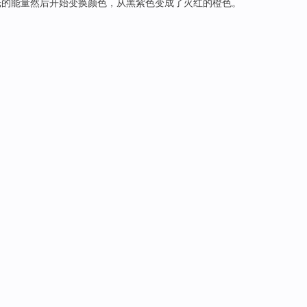
光
的
能量
然后
开始
变换
颜色
，
从
黑
紫色
变成
了火红的橙色。