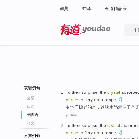
词典
翻译
有道精品课
中
有道 - 网易旗下搜索
双语例句
To
their
surprise
, the
crystal
absorbe
全部
purple
to fiery
red
-orange
.
口语
令
他们
惊异
的是，这块
水晶
灌注了
圣
书面语
youdao
论文
To
their
surprise
, the
crystal
absorbe
purple
to fiery
red
-orange
.
原声例句