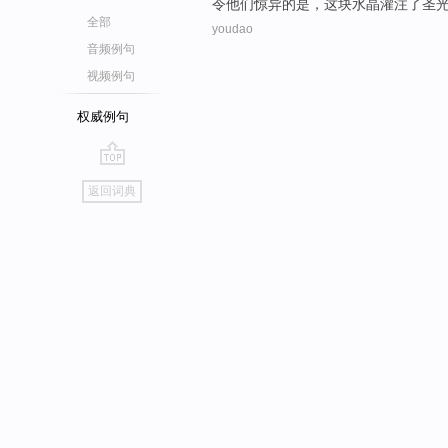
令
他们
惊异
的是，这块
水晶
灌注了
圣
全部
youdao
音频例句
视频例句
权威例句
go
返回词典
top