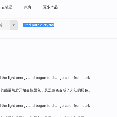
云笔记
惠惠
更多产品
英
d
the
light
energy
and
began to
change
color
from
dark
光
的
能量
然后
开始
变换
颜色
，
从
黑
紫色
变成
了火红的橙色。
d
the
light
energy
and
began to
change
color
from
dark