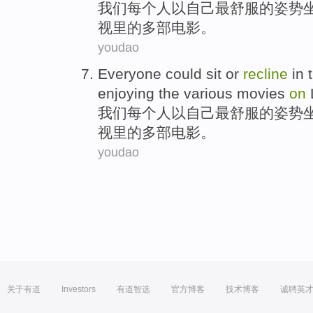
我们每个人
以自己
最
舒服
的姿势
视里
的
多
部电影
。
youdao
Everyone
could
sit
or
recline
in
enjoying
the various
movies
on
我们每个人
以自己
最
舒服
的姿势
视里
的
多
部电影
。
youdao
关于有道
Investors
有道智选
官方博客
技术博客
诚聘英