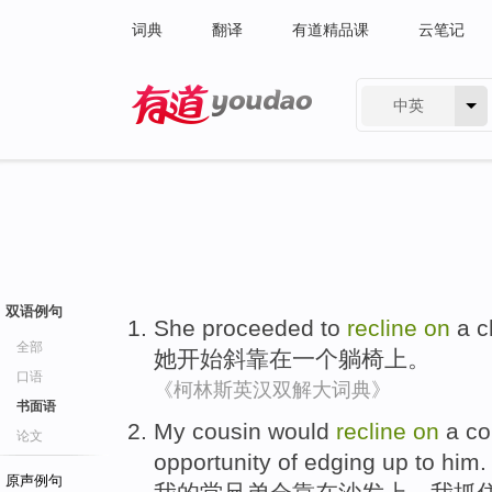
词典
翻译
有道精品课
云笔记
中英
有道 - 网易旗下搜索
双语例句
She
proceeded to
recline
on
a
c
全部
她
开始
斜
靠
在
一个
躺椅
上。
口语
《柯林斯英汉双解大词典》
书面语
My
cousin
would
recline
on
a
co
论文
opportunity
of edging up to
him
.
原声例句