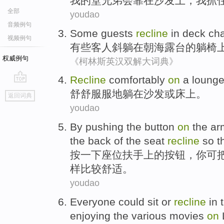
我
的
堂兄弟
会
靠
在
沙发上
，
我
抓
全部
youdao
音频例句
Some
guests
recline
in
deck
ch
视频例句
有些
客人
斜躺
在朝
海
露台
的
躺椅
权威例句
《柯林斯英汉双解大词典》
Recline
comfortably
on
a loung
go
舒舒服服
地躺
在
沙发
或
床上。
返回词典
top
youdao
By pushing
the
button
on
the a
the
back
of the
seat
recline
so th
按
一下
座位
扶手上
的
按钮
，
你
可
样
比较
舒适
。
youdao
Everyone
could
sit
or
recline
in
enjoying
the various
movies
on