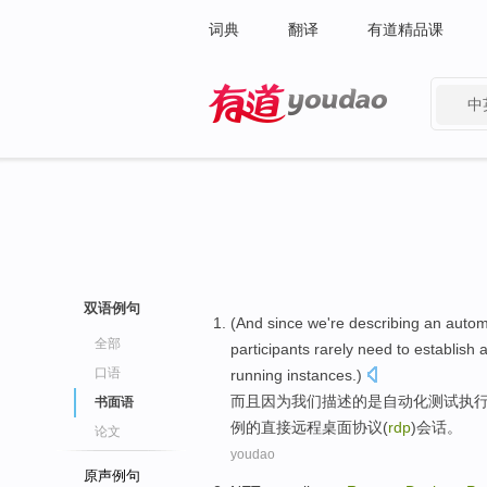
词典
翻译
有道精品课
中
有道 - 网易旗下搜索
双语例句
(
And
since
we
're
describing
an
autom
全部
participants
rarely need
to
establish 
口语
running
instances
.)
而且
因为
我们
描述
的
是
自动化
测试
执
书面语
例
的
直接
远程
桌面
协议
(
rdp
)
会话
。
论文
youdao
原声例句