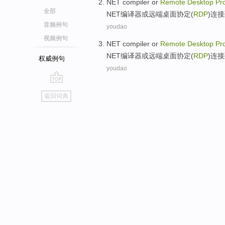
NET
compiler
or
Remote
Desktop
Pr
全部
NET
编译器
或
远端
桌面
协定
(
RDP
)连
音频例句
youdao
视频例句
NET
compiler
or
Remote
Desktop
Pr
NET
编译器
或
远端
桌面
协定
(
RDP
)连
权威例句
youdao
go
返回词典
top