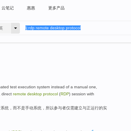
云笔记
惠惠
更多产品
英
ated
test
execution
system
instead
of
a
manual
one,
a
direct
remote
desktop
protocol
(
RDP
)
session
with
行
系统
，
而不是
手动
系统，
所以参与者
仅需
建立
与
正运行
的
实