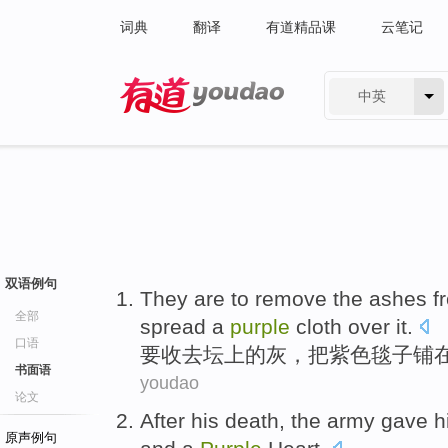
词典
翻译
有道精品课
云笔记
中英
有道 - 网易旗下搜索
双语例句
They are to
remove
the
ashes f
全部
spread
a
purple
cloth over
it.
口语
要
收去
坛
上
的
灰
，把
紫色
毯子
铺
书面语
youdao
论文
After
his death,
the army
gave
h
原声例句