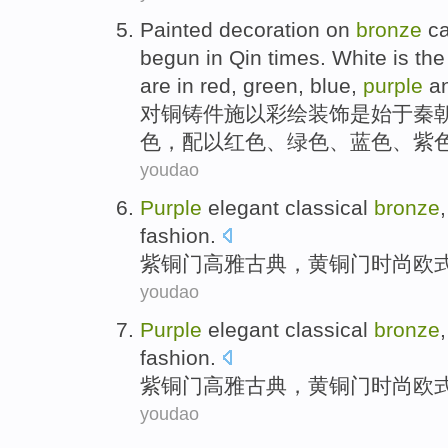
Painted
decoration
on
bronze
ca
begun in
Qin
times
.
White
is
the
are
in
red
,
green
,
blue
,
purple
a
对
铜铸
件施以
彩绘
装饰
是
始于
秦
色，
配
以
红色
、
绿色
、
蓝色
、
紫
youdao
Purple
elegant
classical
bronze
fashion
.
紫铜
门高雅
古典
，
黄铜
门
时尚
欧
youdao
Purple
elegant
classical
bronze
fashion
.
紫铜
门高雅
古典
，
黄铜
门
时尚
欧
youdao