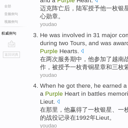
and
a
Purple
Heart
.
全部
迈克阵亡
后
，
陆军
授予
他
一
枚
银
音频例句
心勋章。
视频例句
youdao
权威例句
He
was involved
in
31
major
com
during
two
Tours
, and
was
awar
Purple
Hearts.
go
返回词典
top
在
两
次服务期中
，
他
参加
了
越南
作，
被
授予
一
枚青铜
星
章
和
三
枚
youdao
When
he got there
,
he
earned
a
a
Purple
Heart
in
battles
memoria
Lieut
.
在
那里
，
他
赢得了
一
枚
银星
、一
的战役记录
在
1992年
Lieut
。
youdao