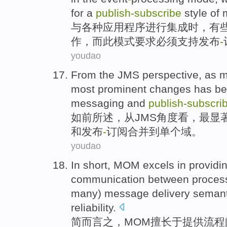
for
a
publish-subscribe
style
of
与
各种
应用程序
进行
集成
时
，
有
作
，而此模式
要求必须
支持
发布
-
youdao
From
the
JMS
perspective
,
as
m
most
prominent
changes
has
be
messaging
and
publish-subscri
如
前所
述，
从
JMS
角度看
，
最
显
和
发布
-
订阅合并
到
单个
域。
youdao
In short
,
MOM
excels
in
providi
communication
between
proces
many
)
message
delivery
semant
reliability
.
简
而言之，
MOM
擅长
于
提供
流程