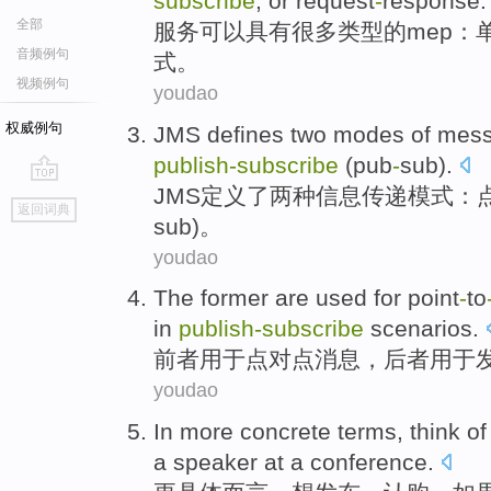
subscribe
,
or
request
-
response
.
全部
服务
可以
具有
很多
类型
的
mep
：
音频例句
式
。
视频例句
youdao
权威例句
JMS
defines
two
modes
of
mess
publish-subscribe
(
pub
-
sub
).
JMS
定义了
两种
信息传递
模式
：
go
返回词典
top
sub
)。
youdao
The former
are
used
for point
-
to
in
publish-subscribe
scenarios
.
前者
用于
点
对
点
消息
，
后者
用于
youdao
In
more
concrete
terms
,
think
o
a speaker
at
a
conference
.