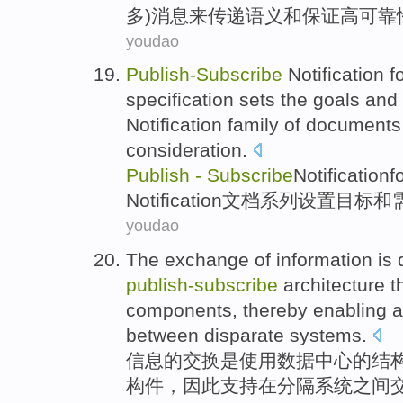
多
)
消息来
传递
语义
和
保证高可靠
youdao
Publish-Subscribe
Notification
f
specification
sets the
goals
and
Notification
family of
documents
consideration
.
Publish
-
Subscribe
Notification
f
Notification
文档
系列
设置
目标
和
youdao
The
exchange
of
information
is
publish-subscribe
architecture
t
components
,
thereby
enabling
a
between
disparate
systems
.
信息
的
交换
是
使用
数据
中心的
结
构件
，
因此
支持
在
分隔
系统
之间