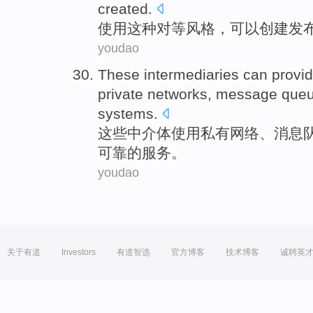
created
.
使用
这种
对等
风格
，
可以
创建
发
youdao
These
intermediaries
can
provi
private
networks
,
message
que
systems
.
这些
中介体
使用
私有
网络
、
消息
可靠
的
服务
。
youdao
关于有道
Investors
有道智选
官方博客
技术博客
诚聘英