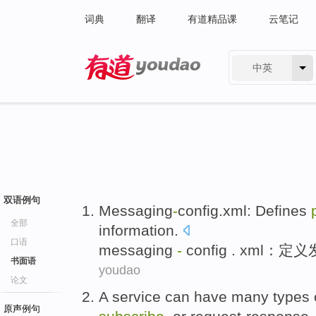
词典
翻译
有道精品课
云笔记
中英
有道 - 网易旗下搜索
双语例句
Messaging
-
config.xml
:
Defines
全部
information
.
口语
messaging
-
config . xml
：
定义
书面语
youdao
论文
A
service
can
have
many
types
原声例句