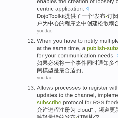
enables
the
creation
of
loosely
centric
application
.
Dojo
Toolkit
提供了
一
个“发布
-
订
户
为中心的程序之中
创建
松散
耦
youdao
When
you have
to
notify
multipl
at the same time
,
a
publish-sub
for
your communication needs.
如果
必须
将
一个
事件
同时
通知
多
阅模型
是
最
合适
的。
youdao
Allows
processes
to
register wit
updates
to the
channel
,
impleme
subscribe
protocol
for
RSS
feed
允许
进程
注册
为
“
cloud
”，
频道
更
种
轻量级
的
发布
-
订阅
协议
。