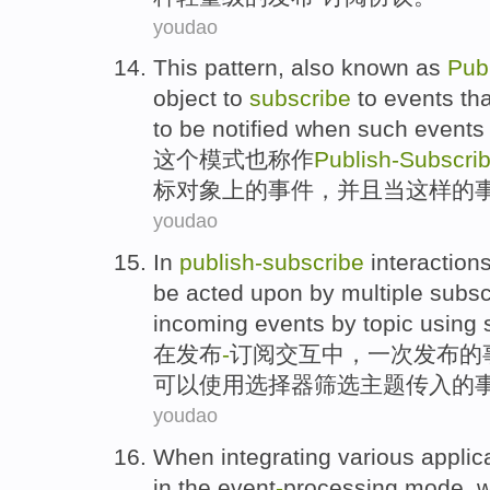
youdao
This
pattern
,
also
known
as
Pub
object
to
subscribe
to
events
th
to
be notified
when
such
events
这个
模式
也
称作
Publish
-Subscri
标
对象上的
事件
，
并且
当
这样
的
youdao
In
publish-subscribe
interaction
be
acted
upon by
multiple
subsc
incoming
events
by
topic
using
在
发布
-
订阅
交互中
，
一次
发布
的
可以
使用
选择器
筛选
主题
传入的
youdao
When
integrating
various
applic
in the event
-
processing
mode
, 