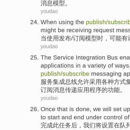
消息
模型
。
youdao
When
using
the
publish
/
subscri
might
be
receiving
request
mes
当
使用
发布
/
订阅
模型
时，
可能
有
youdao
The
Service
Integration
Bus
ena
applications
in a
variety of
ways
publish
/
subscribe
messaging
ap
服务
集成
总线
允许
采用
各种
方式
订阅
消息传递
应用程序
的
功能
。
youdao
Once that is
done
,
we
will
set u
to start
and
end
under
control
o
完成此任务后
，
我们
将
设置
在
队