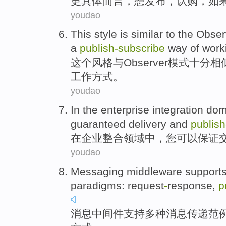
更
具体
而言
，
想
发布，
认购
，
如
youdao
This
style
is
similar
to
the Obser
a
publish-subscribe
way
of
work
这个
风格
与
Observer
模式
十分
相
工作
方式
。
youdao
In
the enterprise
integration
dom
guaranteed
delivery
and
publish
在
企业
整合
领域
中，
您
可以
保证
youdao
Messaging
middleware
support
paradigms
:
request
-
response
,
p
消息
中间件
支持
多种
消息
传递
范