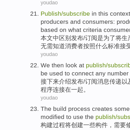
youdao
Publish
/
subscribe
in
this
context
producers
and
consumers
: pro
based on
what
criteria
consume
本文
中
区别发布
/
订阅
是
为了
将
生
无需
知道
消费者
按照
什么
标准
接
youdao
We then
look
at
publish
/
subscri
be
used
to
connect
any
number
接下来
介绍
发布
/
订阅
消息传递
以
程序
连接
在一起
。
youdao
The build
process
creates
some
modified
to
use
the
publish
/
subs
构建
过程
将创建
一些
构件
，
需要