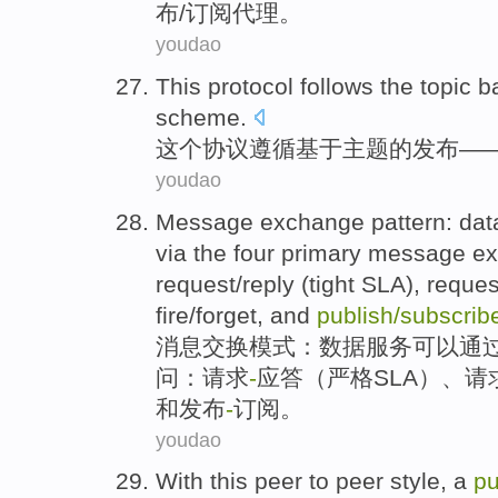
布
/
订阅
代理
。
youdao
This
protocol
follows
the
topic
b
scheme
.
这个
协议
遵循
基于
主题
的
发布
—
youdao
Message
exchange
pattern
:
dat
via the
four
primary
message e
request
/
reply
(
tight
SLA
), reques
fire/forget,
and
publish
/
subscrib
消息
交换
模式
：
数据
服务
可以
通
问
：
请求
-
应答
（
严格
SLA
）、请
和
发布
-
订阅
。
youdao
With
this
peer
to peer
style
, a
pu