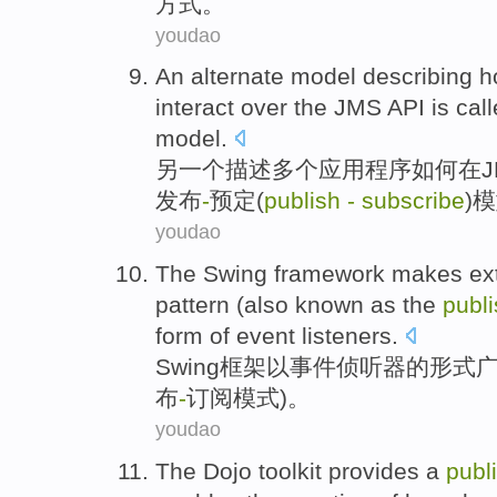
方式
。
youdao
An
alternate
model
describing
h
interact
over the
JMS
API
is cal
model
.
另
一个
描述
多个
应用程序
如何
在
发布
-
预定
(
publish
-
subscribe
)
youdao
The Swing
framework
makes
ex
pattern
(
also
known as
the
publ
form
of
event
listeners
.
Swing
框架
以
事件
侦听器
的
形式
布
-
订阅
模式)。
youdao
The Dojo
toolkit
provides
a
publ