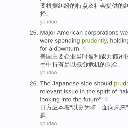
要
根据
纠纷
的
特点
及
社会
提供
的
择
。
youdao
Major
American
corporations
we
were spending
prudently
,
holdin
for a
downturn
.
美国
主要
企业
当时
盈利能力
都还
手中持有
足以
抵御
危机
的
现金
。
youdao
The Japanese side
should
prud
relevant
issue
in the
spirit
of
"tak
looking
into
the future
".
日方
应
本着“
以史为鉴
，
面向
未来
”
题
。
youdao