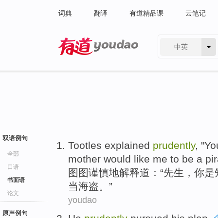
词典
翻译
有道精品课
云笔记
中英
有道 - 网易旗下搜索
双语例句
Tootles
explained
prudently
, "
Yo
全部
mother
would
like
me
to be
a pi
口语
图图
谨慎地
解释道
：“
先生
，
你
是
书面语
当
海盗。”
论文
youdao
原声例句