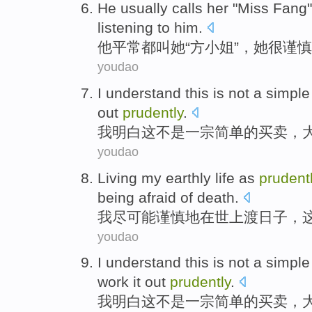
He
usually
calls
her
"
Miss Fang
listening to
him
.
他
平常都
叫
她
“
方小姐
”，
她
很
谨慎
youdao
I
understand
this
is not
a
simple
out
prudently
.
我
明白
这
不是
一
宗
简单
的
买卖
，
youdao
Living
my
earthly
life
as
prudent
being afraid
of
death
.
我
尽可能
谨慎
地
在世上
渡日子，
youdao
I
understand
this
is not
a
simple
work it out
prudently
.
我
明白
这
不是
一
宗
简单
的
买卖
，