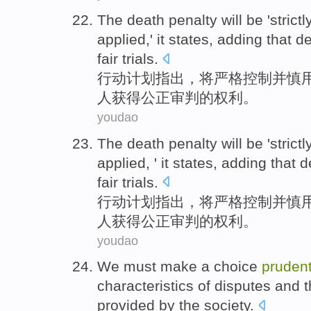
The
death penalty
will
be '
strictl
applied,' it states, adding that
de
fair
trials
.
行动计划指出，
将
严格
控制
并
慎
人
获得
公正
审判
的权利。
youdao
The
death penalty
will
be '
strictl
applied, ' it states, adding that
d
fair
trials
.
行动计划指出，
将
严格
控制
并
慎
人
获得
公正
审判
的权利。
youdao
We must
make a
choice
prudent
characteristics
of
disputes
and
t
provided
by the
society
.