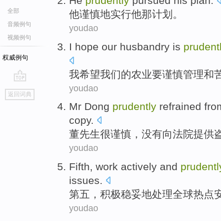
He
prudently
pursued
his
plan
.
全部
他
谨慎
地实行
他
那计划。
音频例句
youdao
视频例句
I
hope
our
husbandry is
prudent
权威例句
我
希望
我们
的农业要
谨慎
管理
和
youdao
go
返回词典
top
Mr Dong
prudently
refrained
fro
copy
.
董先生
很谨慎，没有
向
法院
提供
youdao
Fifth
,
work actively
and
prudentl
issues
.
第五
，
积极
稳妥
地
处理
全球
热点
youdao