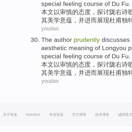
special
feeling
course
of
Du Fu
.
本文
以
审慎
的
态度，
探讨
陇右
诗
其
美学
意蕴
，并进而
展现
杜甫
独
youdao
The author
prudently
discusses
aesthetic
meaning
of Longyou
p
special
feeling
course
of
Du Fu
.
本文
以
审慎
的
态度，
探讨
陇右
诗
其
美学
意蕴
，并进而
展现
杜甫
独
youdao
关于有道
Investors
有道智选
官方博客
技术博客
诚聘英