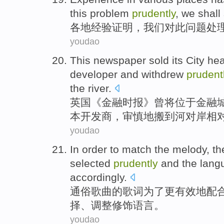
this
problem
prudently
,
we
shall
各地
经验
证明
，
我们
对此
问题
处
youdao
This
newspaper
sold
its City
hea
developer
and
withdrew
prudent
the river
.
英国《金融
时报
》曾将
位于
金融
本
开发商
，
审慎
地搬
到
河
对岸
相
youdao
In order to
match
the
melody
, t
selected
prudently
and the
lang
accordingly.
通俗
歌曲
的
歌词
为了
更有效地
配
择
、调整
修饰
语言
。
youdao