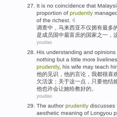
It
is no
coincidence
that
Malays
proportion
of
prudently
manage
of
the
richest
.
调查
中
，
马来西亚不仅
拥有
最多
是成员国中最富庶的
国家
之一
，
youdao
His
understanding and
opinions
nothing
but a
little
more liveline
prudently
, his
wife
may
teach
hi
他
的见识，他的
言论
，
我
都
很喜
欠
活泼；关于
这
一点
，
只要
他
结
他
也许会
让她给
教
好的。
youdao
The author
prudently
discusses
aesthetic
meaning
of Longyou
p