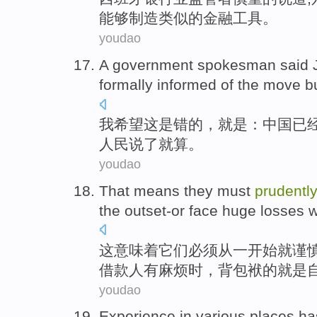
能够
制造
类似的金融
工具
。
youdao
A government spokesman
said
formally
informed
of the
move
b
我希望这是错
的
，就是：
中国
已
人民
说
了就算。
youdao
That
means
they
must
prudentl
the
outset-or face huge losses
这
意味着
它们
必须
从
一
开始就
谨
借款人
有
麻烦
时，
背包袱
的就是
youdao
Experience
in
various places
ha