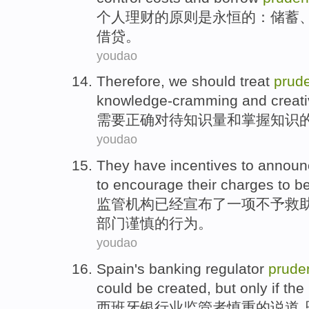
个人
理财
的
原则
是
永恒
的：
储蓄
借贷。
youdao
Therefore, we
should
treat
prude
knowledge-cramming
and
creati
需要
正确
对待
知识量
和掌握知识
youdao
They
have
incentives
to
announ
to
encourage
their charges to
b
监管机构
已经
宣布
了一
项
不予
救
部门
谨慎
的
行为
。
youdao
Spain
's banking
regulator
prude
could be
created
, but
only
if
the
西班牙
银行业
监管者
慎重
的
说道
,