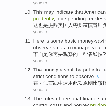
youdao
This
may indicate that
American
prudently
,
not
spending
reckless
这
也是提醒
美国
人
需要谨慎
管理
youdao
Here
is
some
basic money-savi
observe
so as
to
manage
your
下面
是
你
需要
观察
的
一些
省钱
技
youdao
The
principle
shall be put into
ju
strict
conditions
to observe.
在
司法
实践中
运用此项
原则
比较
youdao
The
rules
of
personal
finance
ar
control
costs
and
borrow
pruden