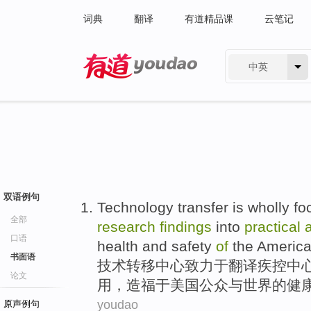
词典
翻译
有道精品课
云笔记
中英
有道 - 网易旗下搜索
双语例句
Technology
transfer
is wholly
fo
全部
research
findings
into
practical
口语
health
and
safety
of
the
Americ
书面语
技术
转移
中心致力于
翻译
疾
控中
论文
用
，
造福于
美国
公众
与
世界
的
健
youdao
原声例句