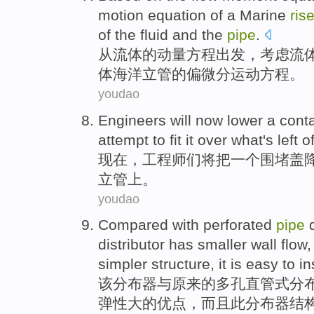
motion
equation
of
a
Marine
rise
of
the fluid
and
the
pipe
.
从
流体
的
动量
方程
出发，
考虑
流
体
海洋
立
管的
偏
微分
运动
方程。
youdao
Engineers
will
now
lower
a
cont
attempt to
fit
it over
what's left
o
现在
，
工程师们
将
把
一个
围堵
盖
立
管上。
youdao
Compared
with
perforated
pipe
d
distributor
has
smaller
wall
flow
simpler
structure
,
it
is
easy
to
in
该分布器
与
原来的
多孔
直管
式分
弹性
大
的优点，
而且
此
分布器
结