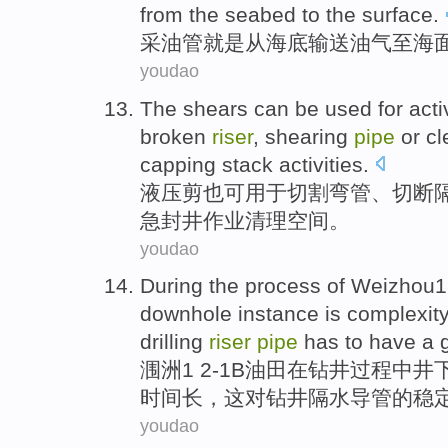
from
the seabed
to
the
surface.
采油
管
就是
从
海底
输送油气至海
youdao
The shears
can be
used for
activ
broken
riser
,
shearing
pipe
or
cl
capping
stack activities.
液压
剪也
可
用于
切割
弯
管、切断
急封井作业
清理
空间
。
youdao
During the
process
of
Weizhou1
downhole
instance
is complexity
drilling
riser
pipe
has to have a
涠
洲1 2-1B
油田
在
钻井
过程
中
井
时间
长
，
这
对钻井
隔
水
导管的
稳
youdao