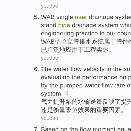
youdao
WAB
single
riser
drainage
syst
stand
pipe
drainage system wh
engineering
practice
in
our coun
WAB
型单立
管
排水
系统
属于管件
已
广泛地
应用
于
工程
实际
。
youdao
The
water
flow
velocity
in
the
su
evaluating the
performance
on 
by
the pumped water flow rate
o
system.
气力
提升
泵
的
水
输送量
反映了提
速
是
衡量
吸
鱼
效果
的
重要
因素。
youdao
Based
on the flow
moment
equa