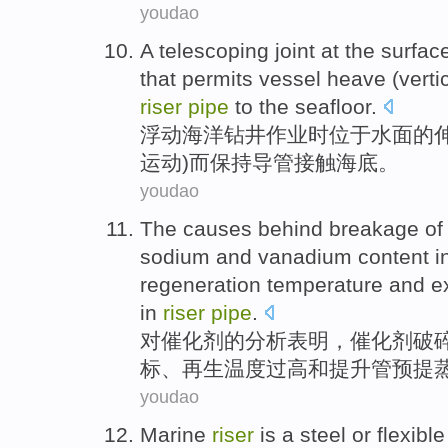
youdao
A
telescoping
joint at
the surfac
that
permits
vessel
heave
(
verti
riser
pipe
to
the seafloor
.
浮动
海洋钻井
作业时
位于
水面
的
运动
)
而
保持
导管
接触海底。
youdao
The causes behind
breakage
o
sodium
and
vanadium
content
i
regeneration
temperature
and
ex
in
riser
pipe
.
对
催化剂
的
分析表明，催化剂
破
标、
再生
温度
过高
和
提升
管预提
youdao
Marine
riser
is
a
steel
or
flexible