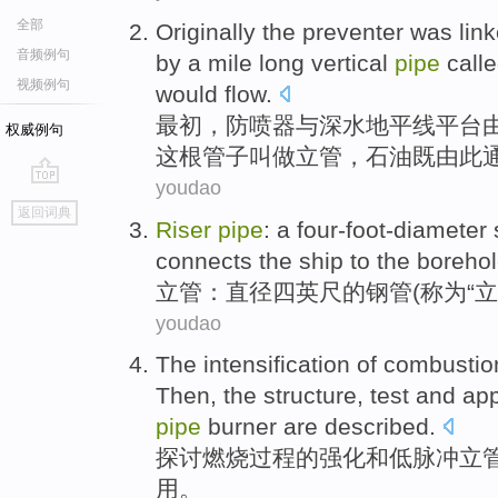
全部
Originally the
preventer was
lin
音频例句
by
a
mile
long
vertical
pipe
call
视频例句
would flow.
最初
，
防
喷器
与
深水
地平线平台
权威例句
这根管子
叫做
立
管，
石油
既由此
youdao
go
返回词典
top
Riser
pipe
:
a four-foot-diameter
connects the
ship
to
the boreho
立
管
：
直径
四英尺的钢管(
称为
“立
youdao
The
intensification
of
combustio
Then, the
structure
,
test
and
app
pipe
burner
are described.
探讨
燃烧
过程
的
强化
和低脉冲
立
用
。