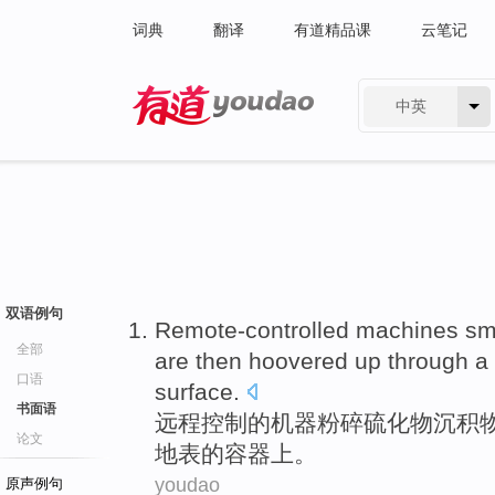
词典
翻译
有道精品课
云笔记
中英
有道 - 网易旗下搜索
双语例句
Remote-controlled
machines
sm
全部
are
then
hoovered up
through
a
口语
surface
.
书面语
远程控制
的
机器
粉碎
硫化物
沉积
论文
地表
的
容器
上
。
youdao
原声例句