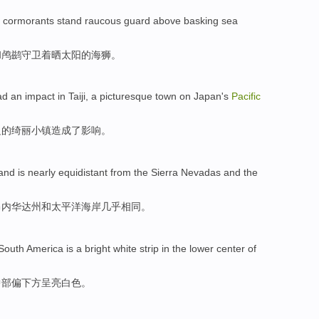
cormorants stand raucous
guard
above basking
sea
和
鸬鹚
守卫
着
晒太阳
的
海狮
。
ad an
impact
in Taiji
, a
picturesque
town
on Japan's
Pacific
边的绮丽小镇造成
了
影响
。
and is
nearly
equidistant from
the Sierra
Nevadas
and
the
昂
内华达州
和
太平洋
海岸
几乎
相同。
South America
is a
bright
white
strip
in
the lower center of
中部偏下方呈
亮
白色
。