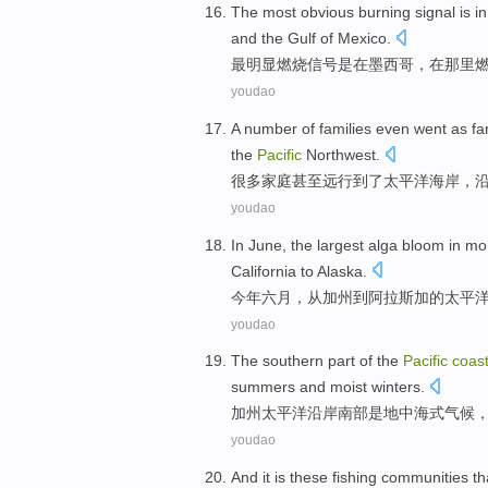
The most
obvious
burning
signal
is
in
and
the Gulf of Mexico
.
最
明显
燃烧
信号
是
在
墨西哥
，
在那里
youdao
A number
of
families
even
went
as fa
the
Pacific
Northwest.
很多
家庭
甚至
远行到了
太平洋
海岸
，
youdao
In June
,
the largest
alga
bloom
in mo
California
to
Alaska
.
今年
六月
，
从
加州
到阿拉斯加的
太平
youdao
The
southern part
of the
Pacific
coas
summers
and
moist
winters
.
加州
太平洋
沿岸
南部
是
地中海式
气候
youdao
And it is
these fishing
communities
th