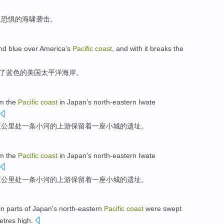
人恐惧
的海啸
袭击
。
and
blue
over
America's
Pacific
coast
, and with it breaks
the
了
蓝色
的
美国
太平洋
海岸
。
om
the
Pacific
coast
in
Japan
’s north-eastern
Iwate
五
公里
处
一
条
小河
的上游
保留
着一座小城的遗址。
om
the
Pacific
coast
in
Japan
's north-eastern
Iwate
五
公里
处
一
条
小河
的上游
保留
着一座小城的遗址。
in
parts
of
Japan
's north-eastern
Pacific
coast
were
swept
etres
high.