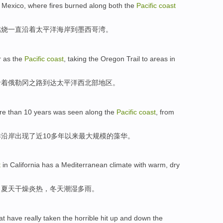
Mexico
,
where
fires
burned
along
both the
Pacific
coast
燃烧
一直沿着
太平洋
海岸
到
墨西哥湾
。
r as the
Pacific
coast
, taking the Oregon
Trail
to areas in
沿着俄勒冈之路
到达太平洋西北部地区。
re than
10
years
was seen
along
the
Pacific
coast
,
from
洋
沿岸
出现
了
近10
多年
以来
最
大规模的
藻
华
。
t
in
California
has a
Mediterranean
climate
with warm,
dry
，
夏天
干燥
炎热，
冬天
潮湿多雨
。
at
have
really
taken the
horrible
hit
up and down the