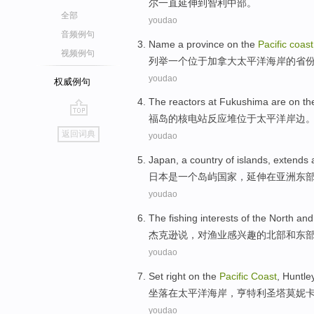
尔一直延伸
到
智利
中部
。
全部
youdao
音频例句
Name
a
province
on
the
Pacific
coast
视频例句
列举
一个
位于加拿大
太平洋
海岸
的
省
youdao
权威例句
The
reactors
at
Fukushima
are on
th
福岛
的
核电站反应堆
位于
太平洋
岸边
go
返回词典
youdao
top
Japan
,
a
country
of
islands
,
extends 
日本
是
一个
岛屿
国家
，
延伸
在亚洲
东
youdao
The
fishing
interests
of the
North
and
杰克逊
说
，
对
渔业
感兴趣
的
北部
和
东
youdao
Set right
on
the
Pacific
Coast
,
Huntle
坐落
在
太平洋
海岸
，
亨特利
圣
塔
莫妮
youdao