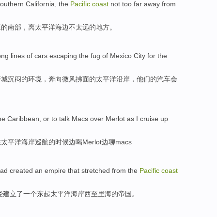
southern
California
,
the
Pacific
coast
not
too far away from
亚
的
南部
，
离
太平洋
海边
不
太远的
地方
。
ong
lines
of
cars
escaping
the fug of
Mexico
City for the
哥城
沉闷
的
环境，
奔向微风拂面
的
太平洋
沿岸
，他们的
汽车
会
he
Caribbean
,
or
to
talk
Macs over
Merlot as I cruise up
在
太平洋
海岸
巡航
的
时候边喝
Merlot
边
聊
macs
ad
created
an
empire
that stretched from
the
Pacific
coast
经
建立了
一个
东起
太平洋
海岸
西至
里海的
帝国
。