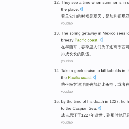
They
see
a
time when
summer
is
in 
the
place
.
看见
它们
的
时候
是
夏天
，是
加利福尼
youdao
The
spring getaway
in
Mexico
sees
l
breezy
Pacific
coast
.
在
墨西哥
，
春季
里人们为了
逃离
墨西
排成
长长的
队伍
。
youdao
Take
a geek
cruise
to
kill
kobolds
in
t
the
Pacific
coast
.
乘坐
极
客
巡洋舰
去
加勒比
杀
怪，
或者
youdao
By the
time
of his
death
in
1227,
he
h
to
the
Caspian Sea.
成吉思汗
于
1227年
逝世
，
到
那时
他
已
youdao