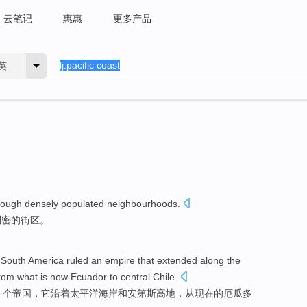
云笔记
惠惠
更多产品
英
rough
densely populated
neighbourhoods
.
稠密的
街区
。
South
America
ruled
an
empire
that extended
along the
rom
what is now
Ecuador
to
central
Chile
.
一个
帝国
，
它
沿着
太平洋
海岸
和
安第斯
高地
，
从
现在
的
厄瓜多