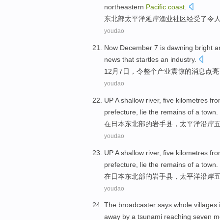
northeastern
Pacific
coast
.
东北部
太平洋
延
岸
渔业
社区
经受
了
令
youdao
Now
December
7
is dawning bright 
news
that
startles
an
industry
.
12月
7
日，令整个
产业
震惊
的
消息
点亮
youdao
UP
A
shallow
river
,
five
kilometres
fr
prefecture, lie the
remains
of
a
town.
在
日本
东北部
的
岩
手县，
太平洋
沿岸
youdao
UP
A
shallow
river
,
five
kilometres
fr
prefecture, lie the
remains
of
a
town.
在
日本
东北部
的
岩
手县，
太平洋
沿岸
youdao
The broadcaster
says
whole villages
away by a
tsunami
reaching
seven
m