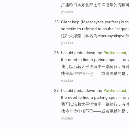
广播
称
日本
东北部
太平洋
沿岸
的
海啸
youdao
Giant kelp (
Macrosystis
pyrifera
) is 
sometimes referred to as the "
sequoi
这种大浮藻（学名为
Macrosystis
pyrif
youdao
I
could
pedal
down the
Pacific
coast
,
the
need
to
find a
parking spot
—
or
我
可以
沿着
太平洋
海岸
一路
骑行
，
有
找
停车位
徘徊不已——
或者
更
糟的是
youdao
I
could
pedal
down the
Pacific
coast
,
the
need
to
find a
parking spot
—
or
我
可以
沿着
太平洋
海岸
一路
骑行
，
有
找
停车位
徘徊不已——
或者
更
糟的是
youdao