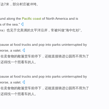
可达
7
米
，
部分
村庄
被
冲垮。
found along
the
Pacific
coast
of
North
America and is
a
of
the sea
."
era
）也见于
北美洲
的
太平洋
沿岸
，常被叫做“
海
中
红杉
”。
pause
at
food
trucks
and pop
into
parks
uninterrupted
by
worse
,
a
valet
.
时在
卖
食物
的
敞篷货车
前停下
，还能直接骑
进
公园
而
不用
为了
，还得找
一
个照看车的人。
pause
at
food
trucks
and pop
into
parks
uninterrupted
by
worse
,
a
valet
.
时在
卖
食物
的
敞篷货车
前停下
，还能直接骑
进
公园
而
不用
为了
，还得找
一
个照看车的人。