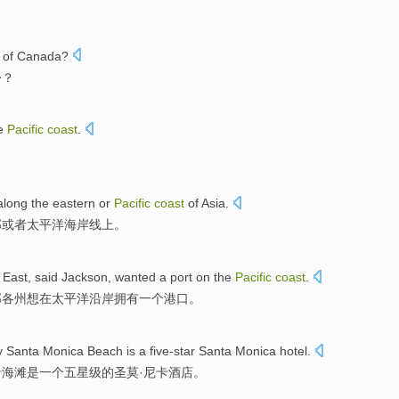
of
Canada
?
份
？
e
Pacific
coast
.
。
along
the
eastern
or
Pacific
coast
of
Asia
.
部
或者
太平洋
海岸线上
。
East
,
said
Jackson
,
wanted
a
port
on
the
Pacific
coast
.
部
各州
想
在
太平洋
沿岸
拥有
一个
港口
。
y
Santa
Monica
Beach
is
a
five-star
Santa
Monica
hotel
.
卡
海滩
是
一个
五星级
的圣莫·
尼卡
酒店
。