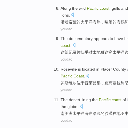
Along the
wild
Pacific
coast
,
gulls
and
lions
.
沿着
蛮荒
的
大平洋
海岸
，
喧闹
的
海鸥
youdao
The documentary
appears to
have
h
coast
.
这部
纪录片
似乎
对太
地
町这座太平洋
youdao
Roseville
is
located
in Placer
County
Pacific
Coast
.
罗斯维尔
位于
普莱瑟
郡
，距离
塞拉利
youdao
The
desert
lining
the
Pacific
coast
of
the
globe
.
南美洲
太平洋
海岸
沿线
的
沙漠
在
地图
youdao