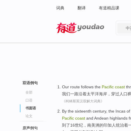
词典
翻译
有道精品课
中
有道 - 网易旗下搜索
双语例句
Our
route follows the
Pacific
coast
th
全部
我们
一路
沿着
太平洋
海岸
，
穿过
人口
口语
《柯林斯英汉双解大词典》
书面语
By the sixteenth
century
, the
Incas
of
论文
Pacific
coast
and
Andean
highlands
f
到了
16
世纪
，
南美洲
的
印加
人
统治着
原声例句