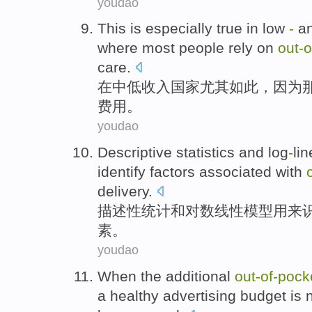
youdao
This
is especially
true
in
low
-
an
where
most
people
rely on
out-o
care
.
在中
低收入
国家
尤其
如此
，
因为
费用。
youdao
Descriptive
statistics
and
log
-
lin
identify
factors
associated
with
delivery
.
描述性
统计
和
对数线性
模型
用来
素
。
youdao
When the additional
out-of
-
pock
a
healthy
advertising
budget
is