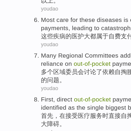
以上
。
youdao
Most care for
these
diseases
is
payments
,
leading to
catastroph
这些
疾病
的
医护大都属于自费
支
youdao
Many
Regional
Committees
add
reliance on
out-of
-
pocket
payme
多个
区域
委员会
讨论
了
依赖
自
掏
的
问题
。
youdao
First
,
direct
out-of
-
pocket
payme
identified as the single
biggest
b
首先
，
在
接受
医疗服务
时
直接
自
大
障碍
。