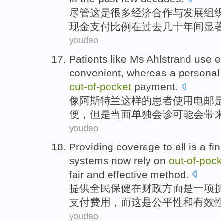
尽管
这
是
很多
经济合作与发展组
现金
支付
比例
在
过去
几十年间显
youdao
Patients
like
Ms Ahlstrand
use
e
convenient
,
whereas
a personal 
out-of
-
pocket
payment
.
像
阿斯特兰这样的
患者
使用
电邮
便
，
但是
当面单独
会诊
可能
会带
youdao
Providing
coverage to all
is
a
fi
systems
now
rely on
out-of
-
pock
fair
and
effective
method
.
提供
全民
保健
在
财政
方面
是
一项
支付费用
，
而
这是
公平性
和
有效
youdao