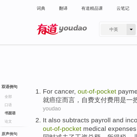
词典
翻译
有道精品课
云笔记
中英
有道 - 网易旗下搜索
双语例句
For
cancer
,
out-of
-
pocket
payme
全部
就
癌症
而言，
自费
支付
费用
是
一
口语
youdao
书面语
It also
subtracts
payroll
and
inc
论文
out-of
-
pocket
medical
expenses
原声例句