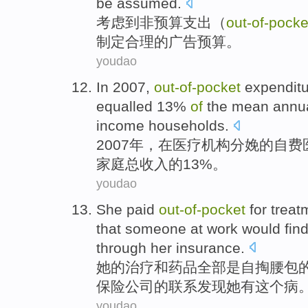
be assumed.
考虑到
非
预算
支出（
out-of
-
pocke
制定
合理的
广告
预算。
youdao
In 2007,
out-of
-
pocket
expendit
equalled 13%
of
the
mean annu
income
households
.
2007年，
在
医疗
机构分娩
的
自费
家庭
总收入
的13%。
youdao
She
paid
out-of
-
pocket
for
treat
that
someone
at work would
fin
through
her
insurance
.
她
的
治疗
和
药品
全部是自
掏腰包
保险公司
的联系
发现
她有这个
病
youdao