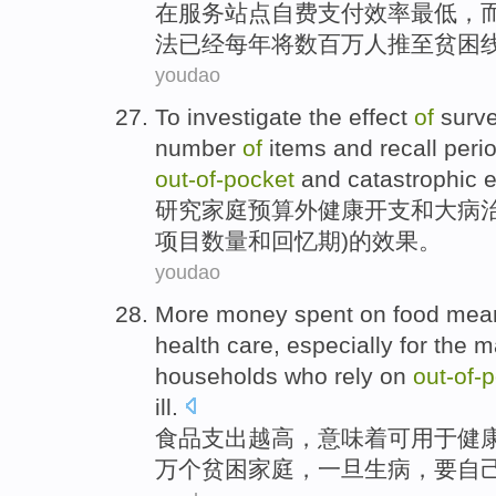
在
服务
站点
自费
支付
效率
最低，
法
已经
每年
将
数百万人
推
至
贫困
youdao
To
investigate
the
effect
of
surv
number
of
items
and
recall
peri
out-of
-
pocket
and
catastrophic
e
研究
家庭
预算外
健康
开支
和
大病
项目
数量
和
回忆
期
)的
效果
。
youdao
More money spent on
food
mea
health
care
,
especially
for the 
households
who
rely
on
out-of
-
p
ill
.
食品
支出越高，
意味着
可
用于
健
万个
贫困
家庭
，
一旦
生病
，要自