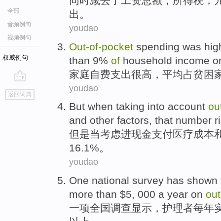
同时
减去了
工资总额
，
所得税
，
全部
出
。
音频例句
youdao
视频例句
Out-of
-
pocket
spending
was hig
权威例句
than 9%
of
household
income
o
家庭自费
支出
很高
，
平均
占
贫困
youdao
go
返回词典
top
But
when
taking into account
ou
and
other
factors
, that
number
r
但是
当
考虑
进
现金支付
医疗
成本
16.1%。
youdao
One
national
survey has
shown
more
than
$5, 000
a year
on
out
一项
全国
调查
显示
，
护理者
每年