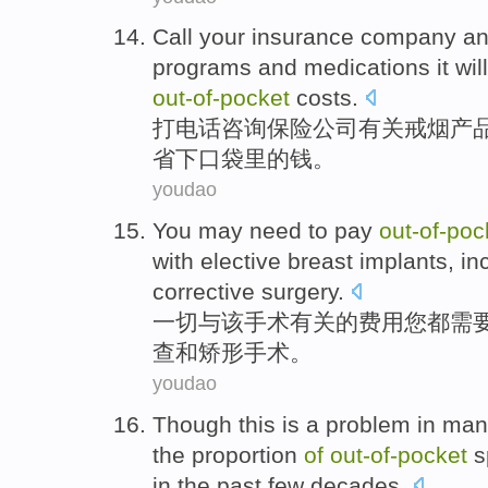
Call
your
insurance
company
a
programs
and medications
it will
out-of
-
pocket
costs
.
打电话
咨询
保险
公司
有关
戒烟
产
省
下口袋里的钱。
youdao
You
may
need to
pay
out-of
-
poc
with
elective breast implants,
in
corrective
surgery
.
一切
与
该
手术
有关
的
费用
您
都
需
查
和
矫形
手术。
youdao
Though
this
is
a
problem
in ma
the
proportion
of
out-of
-
pocket
s
in
the past
few decades
.