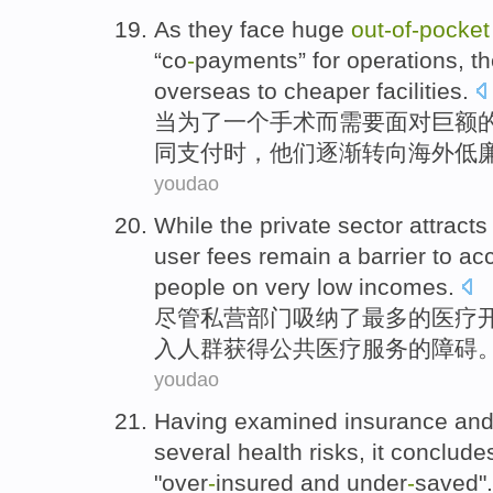
As
they
face
huge
out-of
-
pocket
“
co
-
payments
” for
operations
,
t
overseas
to
cheaper
facilities
.
当
为了一个
手术
而
需要
面对
巨额
同支付时，
他们
逐渐
转向
海外
低
youdao
While
the private
sector
attracts
user fees
remain
a
barrier
to
acc
people on
very
low
incomes
.
尽管
私营
部门
吸纳了
最多
的医疗
入人群
获得
公共
医疗
服务
的
障碍
youdao
Having examined
insurance
an
several
health
risks
, it
concludes
"over
-
insured
and under
-
saved
".