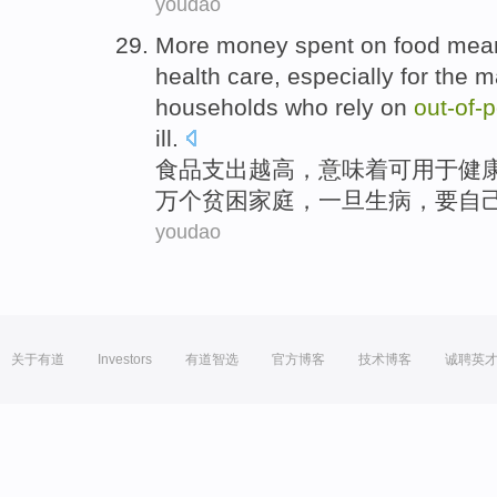
youdao
More money spent on
food
mea
health
care
,
especially
for the 
households
who
rely
on
out-of
-
p
ill
.
食品
支出越高，
意味着
可
用于
健
万个
贫困
家庭
，
一旦
生病
，要自
youdao
关于有道
Investors
有道智选
官方博客
技术博客
诚聘英