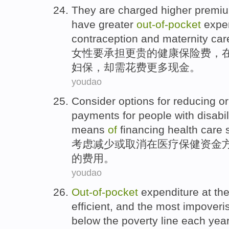
They
are charged
higher
premi
have
greater
out-of
-
pocket
expe
contraception
and
maternity
car
女性
要
承担
更
贵的
健康
保险费
，
妇保
，
却
需花费更多现金。
youdao
Consider
options
for
reducing
or
payments
for people with disabi
means
of
financing
health
care 
考虑
减少
或
取消
在
医疗
保健
资金
的费用。
youdao
Out-of
-
pocket
expenditure
at
the
efficient
,
and
the most
impoveri
below the
poverty
line
each yea