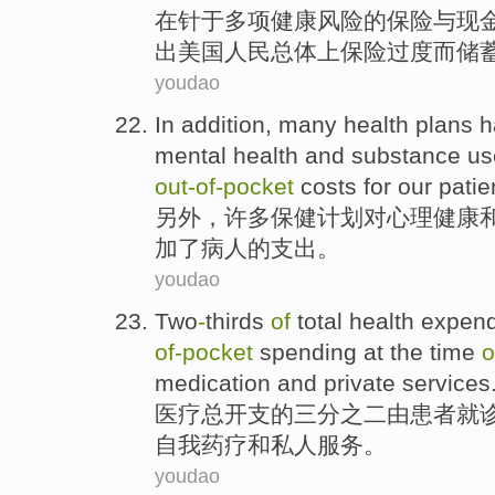
在针于
多项
健康
风险
的
保险
与
现
出
美国
人民
总体
上保险过度而储
youdao
In addition
,
many
health
plans
h
mental
health
and
substance
us
out-of
-
pocket
costs
for
our
patie
另外
，
许多
保健
计划
对
心理
健康
加
了
病人
的
支出
。
youdao
Two
-
thirds
of
total
health
expend
of
-
pocket
spending
at the time
o
medication
and
private
services
医疗
总
开支
的
三分之二
由
患者
就
自我药疗
和
私人
服务
。
youdao