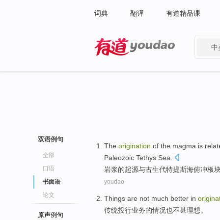
词典
翻译
有道精品课
中
有道 - 网易旗下搜索
双语例句
The
origination
of
the
magma
is
relat
全部
Paleozoic Tethys
Sea
.
口语
岩浆
的
起源
与
古生代
特提斯海
俯冲
板
书面语
youdao
论文
Things
are
not
much
better
in
origina
传统
投行业务
的情况
也
不
甚
理想。
原声例句