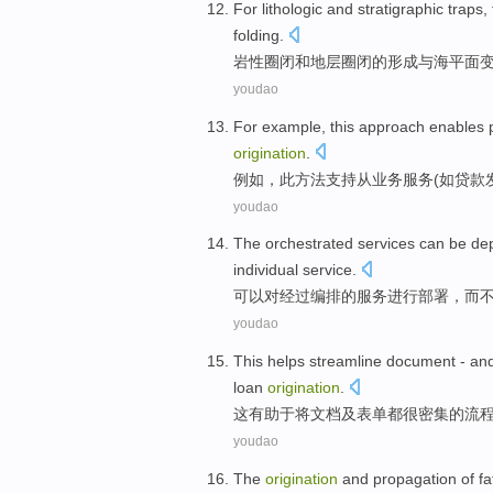
For lithologic
and
stratigraphic
traps
,
folding
.
岩性
圈闭
和
地层
圈闭
的形成
与
海平面
youdao
For example
,
this
approach
enables
origination
.
例如
，
此
方法
支持
从
业务
服务
(
如
贷款
youdao
The
orchestrated
services
can
be de
individual
service
.
可以
对
经过编排
的
服务
进行
部署，
而
youdao
This
helps
streamline
document
-
an
loan
origination
.
这
有助于
将
文档
及
表单都很
密集
的
流
youdao
The
origination
and
propagation
of
fa