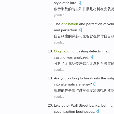
style
of
failure
.
疲劳
裂纹
的
萌生
和
扩展
是
材料
在
变
载
youdao
The
origination
and
perfection
of
volu
and
perfection.
自首
制度
的
缘起
与
完备
旨在
探讨
自首
youdao
Origination
of
casting
defects
in
alum
casting was
analyzed
.
分析了
金属
型
铸造
铝合金
摩托车
减震
youdao
Are
you
looking
to break into
the sub
into
alternative
energy
?
现在
的
你
是
希望
进军引发
次级
抵押
贷
youdao
Like
other
Wall Street
Banks
,
Lehman 
securitization businesses
.