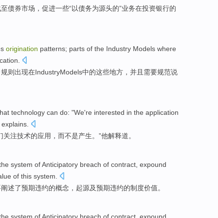
战
至
债券
市场
，
促进
一些
“以债务
为
源头的”
业务
在
投资
银行的
es
origination
patterns
; parts
of
the
Industry
Models
where
ication
.
；规则
出现
在Industry
Models
中的
这些
地方
，
并且
需要
规范说
what
technology
can
do
: "
We
're interested
in the
application
explains
.
们
关注
技术
的
应用
，
而不是
产生
。”
他
解释道
。
the system
of
Anticipatory
breach
of
contract
,
expound
alue
of this
system
.
要
阐述了
预期
违约
的
概念
，
起源
及
预期违约的
制度
价值
。
the system
of
Anticipatory
breach
of
contract
,
expound