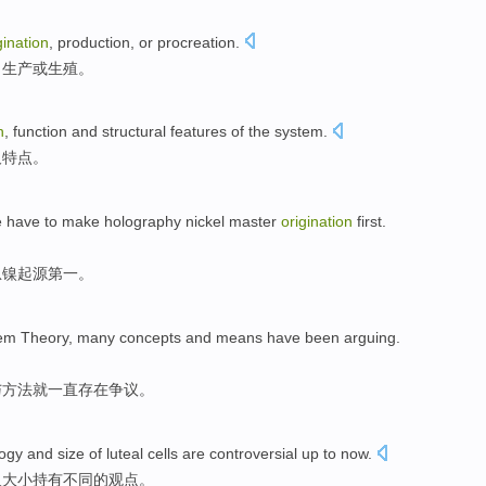
gination
,
production
, or
procreation
.
、
生产
或生殖。
n
,
function
and
structural
features
of
the
system
.
及
特点
。
e
have
to
make
holography
nickel
master
origination
first
.
息
镍
起源
第一
。
em Theory,
many
concepts
and
means
have been
arguing
.
与
方法
就
一直
存在争议
。
ogy
and
size
of
luteal
cells
are controversial up to now.
及
大小
持有不同的观点。