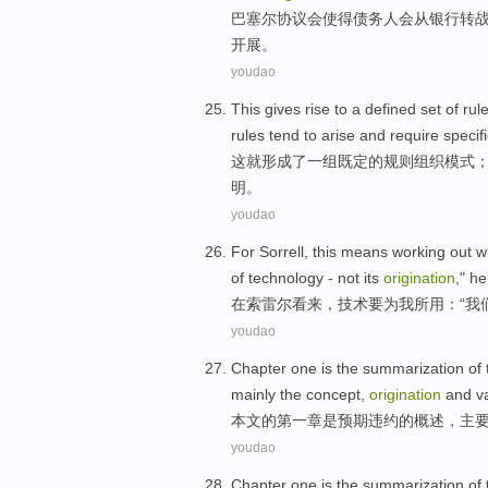
巴塞尔
协议会使得
债务人
会
从
银行
转
开展。
youdao
This
gives
rise
to
a
defined
set
of
rul
rules tend to arise
and
require
specif
这
就形成
了一
组既定
的
规则
组织
模式
明
。
youdao
For
Sorrell
, this means working out 
of
technology -
not
its
origination
,"
he
在
索雷尔
看来，
技术
要为我所用
：“
我
youdao
Chapter one
is
the
summarization
of
mainly
the
concept
,
origination
and
v
本文
的
第一
章
是
预期
违约
的
概述
，
主
youdao
Chapter one
is
the
summarization
of