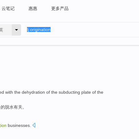
云笔记
惠惠
更多产品
英
ed with
the
dehydration
of the
subducting
plate
of
the
块的
脱水
有关。
tion
businesses
.