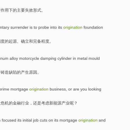
荷作用
下
的
主要
失效
形式
。
ntary
surrender is to
probe into
its
origination
foundation
制度的
起源
、确立
和
完备程度。
inum alloy
motorcycle
damping
cylinder
in
metal
mould
筒
铸造
缺陷
的
产生
原因。
prime
mortgage
origination
business
,
or are
you
looking
款危机
的金融
行业
，
还是
考虑
新
能源产业呢？
focused its
initial
job cuts
on
its
mortgage
origination
and