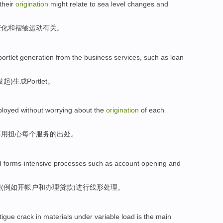
 their
origination
might
relate to
sea level
changes
and
变化
和
褶皱运动有关
。
portlet
generation
from
the
business
services
,
such as
loan
发起)
生成
Portlet
。
ployed
without worrying
about the
origination
of
each
不用担心每个服务的
出处
。
d
forms-intensive
processes
such as
account
opening
and
程
(
例如
开
帐户
和
办理贷款
)进行
线形
处理。
tigue
crack
in
materials
under
variable
load
is
the
main