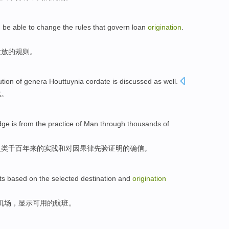
d be
able to
change
the
rules
that
govern
loan
origination
.
发放
的
规则
。
ution
of genera
Houttuynia
cordate
is
discussed
as well.
化
。
dge
is from the
practice
of
Man
through thousands of
人类
千百
年来
的
实践
和对因果律先验证明的确信。
ts
based
on the
selected
destination
and
origination
机场，
显示
可用
的
航班
。