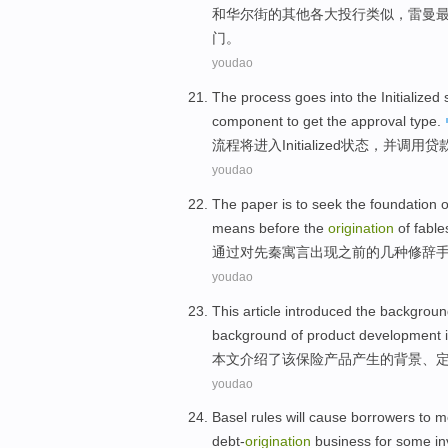
和
华尔街
的
其他
各大投行
类似，
雷曼
门。
youdao
The
process
goes into
the Initialized
component
to
get
the
approval
type
.
流程
将
进入
Initialized
状态
，
并
调用
贷
youdao
The paper is to seek
the
foundation
o
means before
the
origination
of
fable
通过
对
先秦
寓言
出现
之前
的
几种
修辞
youdao
This article
introduced
the
backgroun
background
of
product
development
本文
介绍
了
该
保险
产品
产生
的
背景
、
youdao
Basel rules
will
cause
borrowers
to m
debt-
origination
business
for
some
i