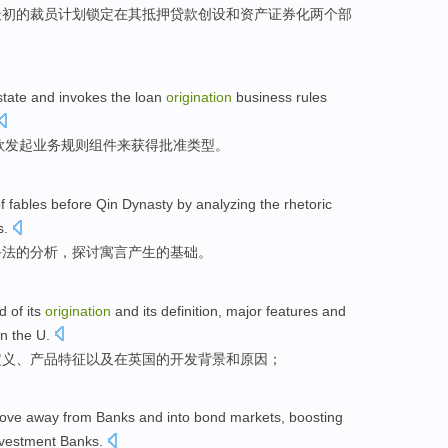
最初
的
裁员
计划锁定
在
其
抵押贷款
创设
和
资产
证券化
两个部
state
and
invokes the
loan
origination
business
rules
款
发起
业务
规则
组件
来
获得
批准
类型
。
f
fables
before
Qin
Dynasty
by
analyzing
the
rhetoric
s
.
手法的分析，探讨寓言
产生
的
基础
。
d
of
its
origination
and
its
definition
, major
features
and
in
the U
.
定义
、产品
特征
以及
在
英国
的
开发
背景
和
原因；
ove away
from
Banks
and into
bond
markets
,
boosting
nvestment
Banks.