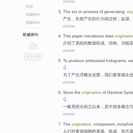
youdao
全部
The
act
or
process
of
generating
;
ori
音频例句
产生
，
生殖
产生
的
行为
或
过程
；
起源
视频例句
youdao
权威例句
This paper introduces
data
originatio
介绍
了
系统
的
数据
组成
、
结构
、
功能
youdao
go
返回词典
top
To
produce
embossed
holograms
,
w
为了
产生
浮雕
全息
图，
我们
要
掌握
全
youdao
Since
the
origination
of
General
Syst
一般
系统论创立
以来
，
其中很多
概念
youdao
The
origination
,
component
,
morphol
人们
对
黄体
细胞
的
来源、
组成
、
形态