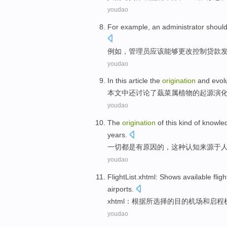
youdao
For example
,
an administrator
shoul
例如
，
管理员
应该
能够
更改
控制
贷款
youdao
In this article
the
origination
and
evol
本文
中还讨论了
蕺菜
属
植物的
起源
演
youdao
The
origination
of
this kind
of
knowle
years
.
一切都是有原因
的
，
这种
认知
来源于
youdao
FlightList.xhtml
:
Shows
available
fligh
airports
.
xhtml
：
根据
所
选择
的
目的
机场
和
启程
youdao