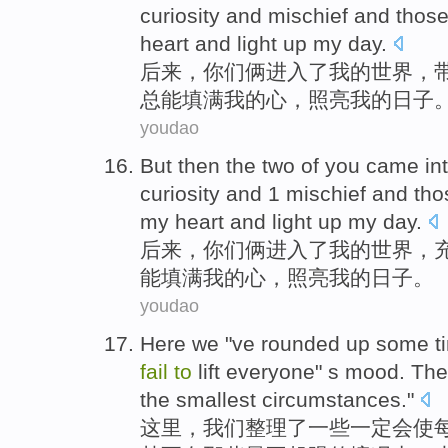
curiosity
and
mischief
and
those
heart
and
light up
my
day
.
后来
，
你们
俩
进入
了
我
的
世界
，
总
能填
满我的
心
，
照亮
我的
日子
youdao
But
then
the two of
you
came
in
curiosity
and
1 mischief
and
tho
my
heart
and
light up
my
day
.
后来
，
你们
俩
进入
了
我
的
世界
，
能填
满我的
心
，
照亮
我的
日子
。
youdao
Here
we
"ve
rounded
up
some
t
fail
to
lift
everyone
" s
mood
. The
the smallest
circumstances
."
这里
，
我们
整理
了
一些
一定会使