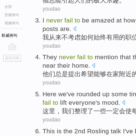
猫
总
能
引起人们的极大乐趣。
全部
youdao
音频例句
I
never
fail
to
be amazed
at
how
视频例句
posts are
.
权威例句
我
从来不
考虑
如何
始终
有用的
职
youdao
go
They
never
fail
to
mention that 
返回词典
top
near
their
home
.
他们
总是
提出
希望
能够
在家
附近
youdao
Here
we
've
rounded
up
some
ti
fail
to
lift
everyone
's
mood
.
这里
，
我们
整理
了
一些一定
会
使
youdao
This
is
the 2nd
Rosling
talk
I
've 