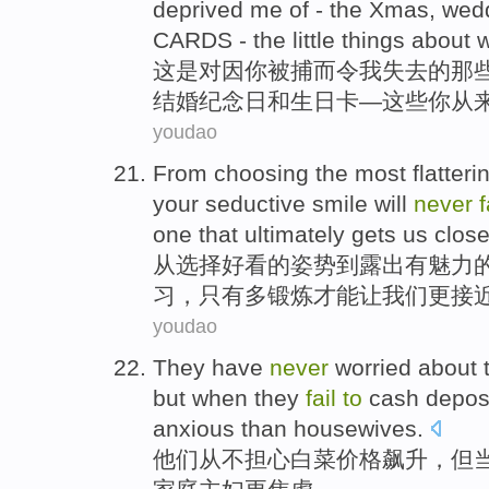
deprived
me
of
-
the
Xmas
,
wed
CARDS - the little things
about
w
这
是
对
因
你
被捕而
令
我
失去
的
那
结婚
纪念日
和
生日卡
—
这些
你
从
youdao
From
choosing
the
most flatteri
your seductive
smile
will
never
f
one that ultimately
gets
us
clos
从
选择
好看
的
姿势
到
露出有
魅力
习
，只有多锻炼
才能让
我们
更
接
youdao
They
have
never
worried about
but
when
they
fail
to
cash
depos
anxious
than
housewives
.
他们
从不
担心
白菜
价格
飙升
，
但