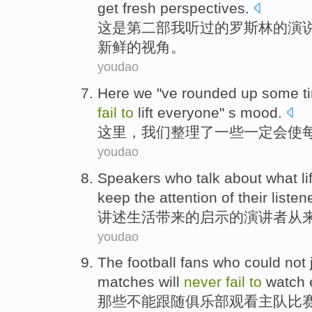
get
fresh
perspectives
.
这
是
第二
部
我
听
过
的
罗斯林
的演
新鲜
的视角。
youdao
Here
we
"ve
rounded
up
some
t
fail
to
lift
everyone
" s
mood
.
这里
，
我们
整理
了
一些一定
会使
youdao
Speakers who talk
about what
li
keep the attention
of
their
listen
讲述
生活
带来
的启示的
演讲者
从
youdao
The
football fans
who
could not
matches
will
never
fail
to
watch
那些
不能
跟随
俱乐部
观看
主队
比