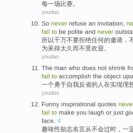
每一
场
比赛。
youdao
So
never
refuse
an
invitation
,
ne
fail
to
be polite
and
never
outsta
所以
千万
不要
拒绝
任何
的
邀请
，
为呆得太久
而
不
受
欢迎。
youdao
The
man who
does not shrink fr
fail
to
accomplish
the
object
upo
一个勇于自我反省的
人
在
实现
理
youdao
Funny inspirational
quotes
neve
fail
to
make
you
laugh
or just g
face
.
趣味性
励志
名言
从
不会
过时
，一