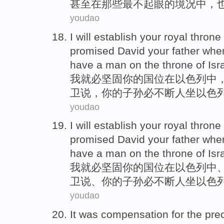
甚至
在那些
最
不起眼的
境况
中
，
youdao
I
will establish
your
royal
throne
promised
David
your
father
whe
have
a
man
on
the
throne
of
Isra
我
就
必
坚固
你
的
国位
在
以色列
中
卫
说
，
你
的
子孙必
不断
人
坐以色
youdao
I
will establish
your
royal
throne
promised
David
your
father
whe
have
a
man
on the throne
of
Isra
我
就
必
坚固
你
的
国位
在
以色列
中
卫
说
、
你
的子孙必
不断
人
坐以色
youdao
It
was
compensation
for
the
pre