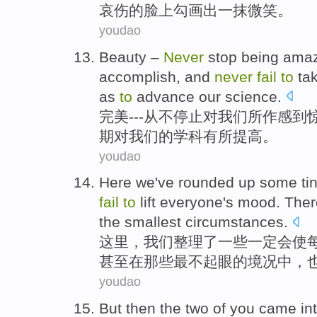
哀伤的脸上勾画出
一
抹微笑
。
youdao
Beauty
–
Never
stop
being ama
accomplish
, and
never
fail
to
ta
as
to
advance
our
science
.
完美
---
从不
停止
对
我们
所
作
感到
期对我们的学科
有所
提高
。
youdao
Here
we
've
rounded
up
some
ti
fail
to
lift
everyone
's
mood
. The
the smallest
circumstances
.
这里
，
我们
整理
了
一些
一定会使
甚至
在那些
最
不起眼
的境况
中
，
youdao
But
then
the two of
you
came
in