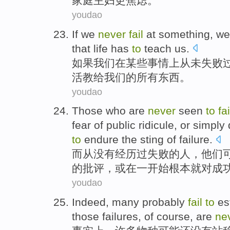
家庭主妇
更
焦虑
。
youdao
I
f we
never
fail
at something, we 
that life has
to
teach us.
如
果我们在某些事情上从未失败
活教给我们的所有东西。
youdao
Those who
are
never
seen
to
fai
fear
of
public ridicule,
or
simply
to
endure the sting of failure.
而从
没有
经历过
失败
的
人
，他们
的批评，
或
在一开始
根本就
对
成
youdao
Indeed
,
many
probably
fail
to
es
those failures
,
of course
, are
ne