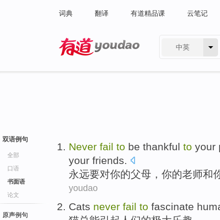
词典
翻译
有道精品课
云笔记
中英
有道 - 网易旗下搜索
双语例句
N
ever
fail
to
be thankful
to
your 
全部
your friends.
口语
永
远要对你的父母，你的老师和
书面语
youdao
论文
Cats
never
fail
to
fascinate
hum
原声例句