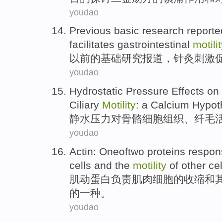
youdao
Previous
basic
research
reporte
facilitates
gastrointestinal
motilit
以前的
基础
研究
报道
，
针灸
刺激
youdao
Hydrostatic
Pressure
Effects
on
Ciliary
Motility
: a
Calcium
Hypot
静水
压力
对
骨骼细胞
组织
、
纤毛
youdao
Actin
: Oneoftwo
proteins
respons
cells
and
the
motility
of
other
cel
肌
动
蛋白
负责
肌肉
细胞
的
收缩
和
的一种。
youdao