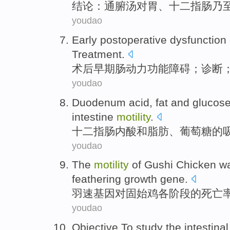
结论
：通
腑
汤对
胃
、
十二指肠
乃
youdao
Early
postoperative
dysfunction
Treatment
.
术后
早期
肠
动力
功能障碍
；
诊断
youdao
Duodenum
acid
,
fat
and
glucos
intestine
motility
.
十二指肠内
酸
和
脂肪
、
葡萄糖
的
youdao
The
motility
of
Gushi
Chicken w
feathering growth
gene
.
羽速
基因
对
固始
鸡各阶段
的
死亡
youdao
Objective To
study
the intestinal