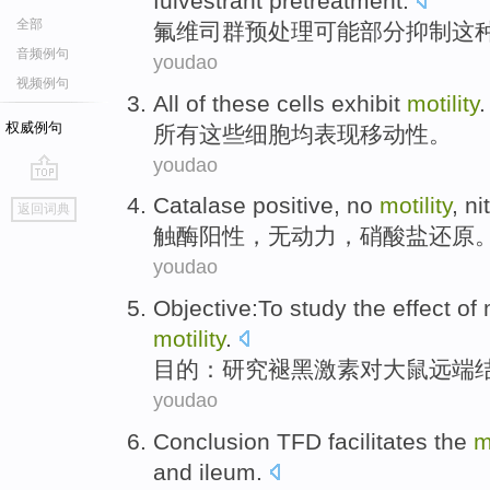
fulvestrant
pretreatment
.
全部
氟维司群
预处理
可能
部分
抑制
这
音频例句
youdao
视频例句
All
of
these
cells
exhibit
motility
.
权威例句
所有
这些
细胞
均
表现
移动性。
youdao
go
Catalase
positive
,
no
motility
,
ni
返回词典
top
触酶
阳性
，
无
动力
，
硝酸盐
还原
youdao
Objective
:To
study
the
effect
of
motility
.
目的
：
研究
褪
黑激素
对
大鼠
远端
youdao
Conclusion
TFD
facilitates the
m
and
ileum
.