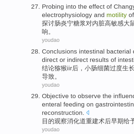
Probing into
the
effect
of
Chang
electrophysiology
and
motility
o
探讨
肠炎宁
糖浆
对
内脏
高敏感大
响
。
youdao
Conclusions
intestinal
bacterial
direct
or
indirect
results
of intes
结论
猕猴iir
后
，
小肠
细菌
过度生
导致
。
youdao
Objective to
observe
the
influen
enteral
feeding
on
gastrointesti
reconstruction
.
目的
观察
消化道
重建
术后
早期
给
youdao