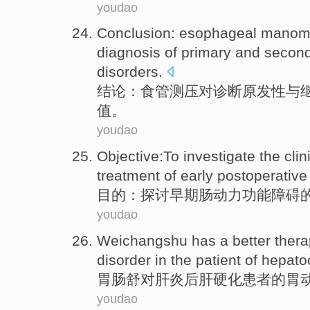
youdao
Conclusion
:
esophageal
manom
diagnosis
of primary
and
secon
disorders
.
结论
：
食管
测
压
对
诊断
原发性
与
值
。
youdao
Objective
:
To investigate
the
clin
treatment
of
early
postoperative
目的
：
探讨
早期
肠
动力
功能障碍
youdao
Weichangshu
has
a better
thera
disorder
in the
patient
of
hepatoc
胃肠舒对
肝炎
后
肝硬化
患者
的
胃
youdao