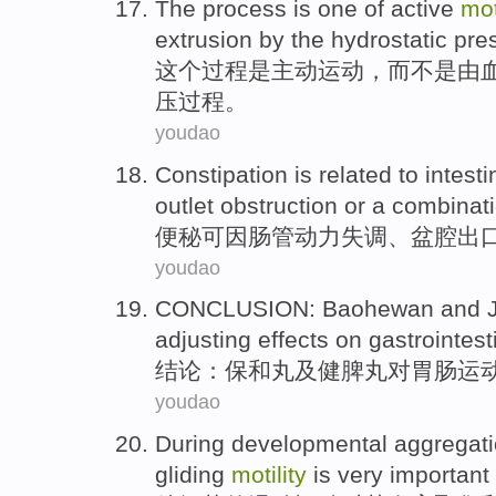
The
process
is
one of
active
mot
extrusion
by
the hydrostatic
pre
这个
过程
是
主动
运动
，
而
不是
由
压过程
。
youdao
Constipation
is
related to intest
outlet
obstruction
or
a combinat
便秘
可因
肠管
动力
失调
、
盆腔
出
youdao
CONCLUSION
: Baohewan
and
adjusting
effects
on
gastrointest
结论
：保
和
丸及健脾丸
对
胃肠
运
youdao
During
developmental
aggregat
gliding
motility
is
very
important