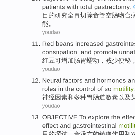
patients
with
total gastrectomy
.
目的
研究
全
胃切除食管空肠吻合
能
。
youdao
Red beans
increased
gastrointe
constipation
, and
promote
urina
红豆
可增加
肠胃
蠕动
，
减少
便秘
youdao
Neural
factors
and
hormones
an
roles in
the control of so
motility
.
神经
因素
和
多种胃肠道激素
以及
youdao
OBJECTIVE
To explore
the
effe
effect
and
gastrointestinal
motili
目的
探讨
二金汤方
的
镇痛
作用
和