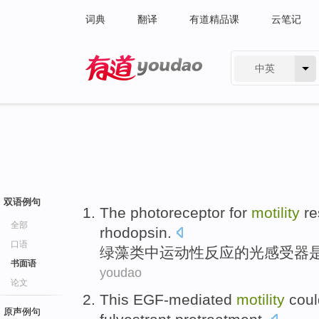
词典
翻译
有道精品课
云笔记
中英
有道 - 网易旗下搜索
双语例句
The photoreceptor for
motility
r
全部
rhodopsin
.
口语
绿藻类
中
运动性
反应
的
光感受器
书面语
youdao
论文
This EGF-mediated
motility
coul
原声例句