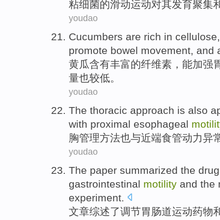
粘细菌的
滑动
运动对其
发育
聚集
youdao
Cucumbers
are
rich
in
cellulose
promote
bowel movement
,
and
黄瓜
含有
丰富
的
纤维素
，
能
加强
量
也
较低
。
youdao
The thoracic
approach
is also
a
with
proximal
esophageal
motili
胸
管理
方法
也
与
近端
食管
动力
异
youdao
The paper
summarized
the drug
gastrointestinal
motility
and the
experiment
.
文章
综述
了
调节
胃肠道
运动药物