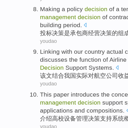
Making a policy
decision
of
a
te
management
decision
of
contra
building period.
投标
决策
是
承包商
经营
决策
的
组
youdao
Linking with
our country
actual 
discusses
the
function
of
Airline
Decision
Support
Systems
.
该文
结合
我国
实际
对
航空公司
收
youdao
This paper introduces
the
conce
management
decision
support
s
applications
and
compositions
.
介绍
高校
设备
管理
决策
支持
系统
youdao