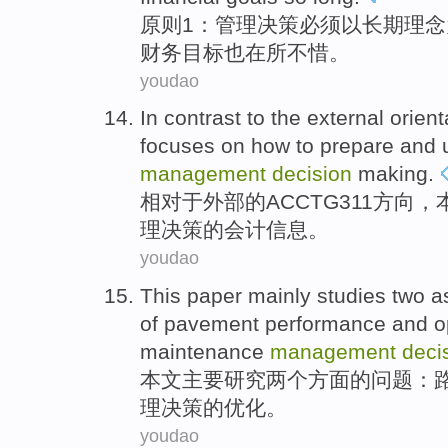
原则
1
：
管理
决策
必须
以
长期
理念
财务
目标
也在所不惜。
youdao
In contrast to the
external
orient
focuses
on
how to
prepare
and
management
decision
making
.
相对于
外部
的
ACCTG311方向
，
理
决策
的
会计
信息
。
youdao
This paper
mainly
studies
two
a
of
pavement
performance
and
o
maintenance
management
deci
本文
主要
研究
两个
方面
的
问题
：
理
决策
的
优化
。
youdao