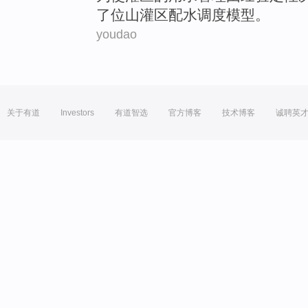
了
位山
灌区
配
水
调度
模型
。
youdao
关于有道
Investors
有道智选
官方博客
技术博客
诚聘英