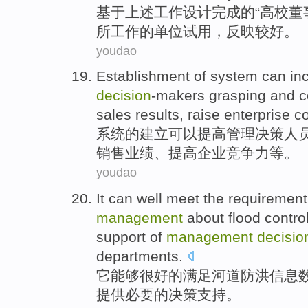
基于
上述
工作
设计
完成
的“
高校
董
所工作
的
单位试用，反映
较好
。
youdao
Establishment
of
system
can
in
decision
-makers
grasping
and
c
sales
results
,
raise
enterprise
c
系统
的
建立
可以
提高
管理
决策人
销售
业绩
、
提高
企业
竞争力
等
。
youdao
It
can
well
meet
the
requirement
management
about flood contro
support
of
management
decisio
departments
.
它
能够
很好的
满足
河道
防洪
信息
提供
必要
的
决策
支持
。