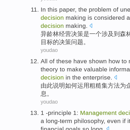
In this paper, the problem
of
un
decision
making
is
considered 
decision
making.
异
龄
林
经营
决策
是
一个
涉及到
森
目标的决策
问题
。
youdao
All of these have
shown
how to
theory
to
make valuable
informa
decision
in
the
enterprise.
由此说明
如何
运用
粗糙
集
方法
为
息
。
youdao
1
-principle
1:
Management
deci
a
long-term
philosophy
,
even if
i
financial
goals
so
long.