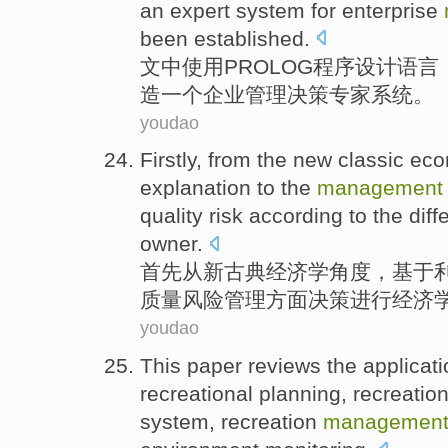
an
expert
system
for
enterprise
been established.
文中
使用
PROLOG
程序
设计
语言
造
一个
企业
管理
决策
专家
系统
。
youdao
Firstly
, from the
new
classic
eco
explanation
to the
management
quality
risk
according
to the
diff
owner
.
首先
从新
古典
经济学
角度
，
基于
质量
风险
管理方面
决策
进行
经济
youdao
This paper
reviews
the
applicat
recreational
planning
,
recreatio
system
,
recreation
managemen