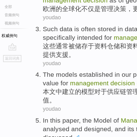
management
decision
as
of
geo
全部
欧洲
的
全球化
不仅是
管理
决策
，
音频例句
youdao
视频例句
Such
data is
often
stored
in
dat
权威例句
specifically
intended for
manage
这些
通常
被储存
于
资料
仓储
和
资
提供支援
。
go
返回词典
top
youdao
The
models
established
in
our 
value
for
management
decision
本文
中
建立
的
模型
对于
供应链
管
值
。
youdao
In this paper
, the
Model
of
Mana
analysed
and
designed
, and its