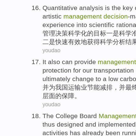
Quantitative
analysis
is
the key
artistic
management
decision
-m
experience
into
scientific
ration
管理
决策
科学化
的
目标一
是
科学
二是快速有效地
获得
科学分析
结
youdao
It
also
can
provide
management
protection
for
our
transportation
ultimately
change
to a
low
carb
并
为
我国
运输业
节能
减排，
并
最
层
面的
保障
。
youdao
The
College
Board
Managemen
thus
designed
and
implemented
activities
has already been
runn