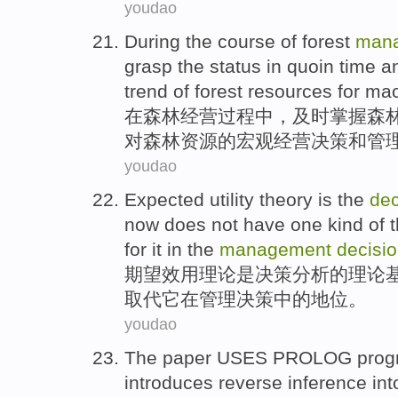
youdao
During
the
course
of
forest
man
grasp
the
status
in quoin time 
trend
of
forest
resources
for
mac
在
森林
经营
过程
中，
及时掌握
森
对
森林资源
的
宏观
经营
决策
和管
youdao
Expected
utility
theory
is
the
dec
now
does not have
one
kind of
t
for
it
in
the
management
decisi
期望
效用
理论
是
决策
分析
的
理论
取代
它
在
管理
决策
中的
地位
。
youdao
The
paper
USES
PROLOG
pro
introduces
reverse
inference
int