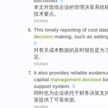
discussed
.
本文
对造纸企业
的
管理
决策
系统
技术
要点。
youdao
This
timely
reporting
of
cost
dat
decision
making
,
such
as
settin
对有关
成本
数据
的
及时
报告
是
为
定
。
youdao
It also
provides
reliable
evidenc
capital
management
decision
b
support
system.
同时
也
为
企业
依托
于
财务
决策
支
策提供了
可靠
依据
。
youdao