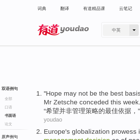
词典
翻译
有道精品课
云笔记
中英
有道 - 网易旗下搜索
双语例句
"
Hope may
not be
the
best
basis
全部
Mr
Zetsche
conceded this week
口语
“
希望
并非
管理
策略
的
最佳
依据
，”
书面语
youdao
论文
Europe
's
globalization prowess
i
原声例句