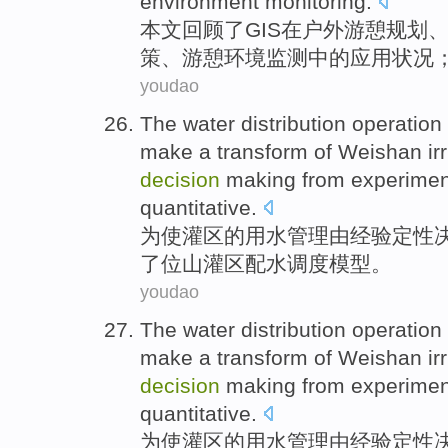
environment
monitoring.
本文
回顾
了
GIS
在
户外
游憩
规划
策
、游憩环境监测中的
应用
状况
youdao
The
water
distribution operation
make
a transform
of
Weishan
ir
decision
making
from experimen
quantitative
.
为
使
灌区
的
用水
管理
由经验
定性
了
位山
灌区
配
水
调度
模型
。
youdao
The
water
distribution operation
make
a transform
of
Weishan
ir
decision
making
from experimen
quantitative
.
为
使
灌区
的
用水
管理
由经验
定性